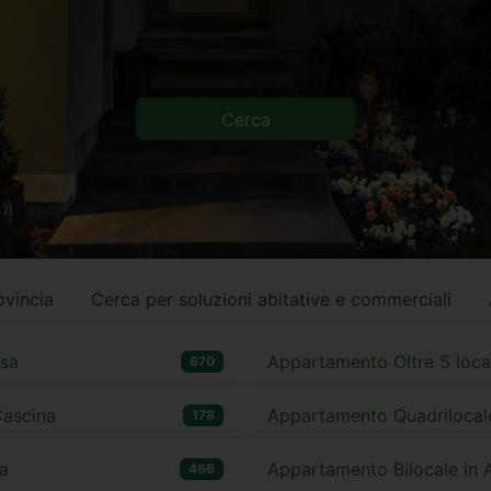
ovincia
Cerca per soluzioni abitative e commerciali
ssa
Appartamento Oltre 5 local
670
Cascina
Appartamento Quadrilocale
178
sa
Appartamento Bilocale in A
466