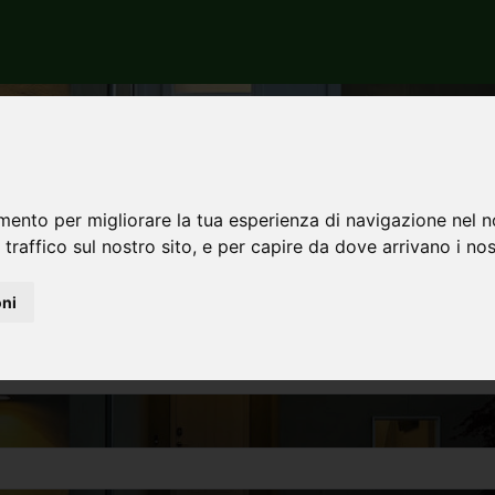
a la tua casa ideale in I
Migliaia di annunci immobiliari verificati in tutte le regioni
mento per migliorare la tua esperienza di navigazione nel n
Contratto
 traffico sul nostro sito, e per capire da dove arrivano i nost
oni