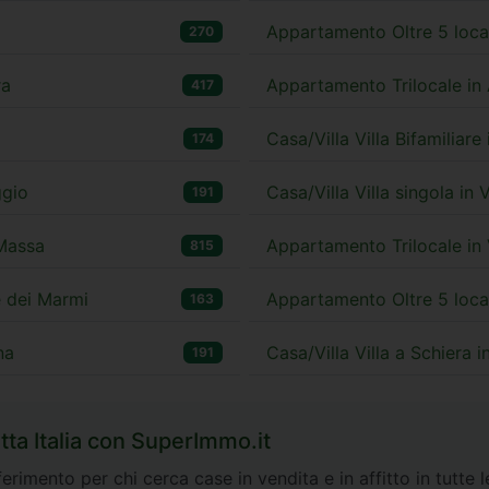
Appartamento Oltre 5 local
270
ra
Appartamento Trilocale in 
417
Casa/Villa Villa Bifamiliar
174
ggio
Casa/Villa Villa singola in
191
 Massa
Appartamento Trilocale in 
815
te dei Marmi
Appartamento Oltre 5 loca
163
na
Casa/Villa Villa a Schiera 
191
tta Italia con SuperImmo.it
erimento per chi cerca case in vendita e in affitto in tutte le 