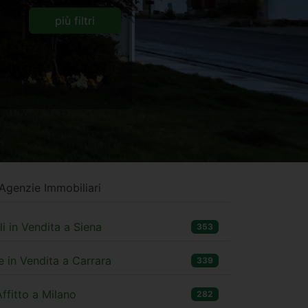
più filtri
Agenzie Immobiliari
i in Vendita a Siena
353
 in Vendita a Carrara
339
ffitto a Milano
282