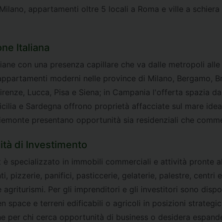
a Milano, appartamenti oltre 5 locali a Roma e ville a schier
ne Italiana
iane con una presenza capillare che va dalle metropoli alle l
appartamenti moderni nelle province di Milano, Bergamo, 
i Firenze, Lucca, Pisa e Siena; in Campania l'offerta spazia 
cilia e Sardegna offrono proprietà affacciate sul mare ideal
monte presentano opportunità sia residenziali che commerc
tà di Investimento
t è specializzato in immobili commerciali e attività pronte 
i, pizzerie, panifici, pasticcerie, gelaterie, palestre, centri e
 agriturismi. Per gli imprenditori e gli investitori sono dispo
en space e terreni edificabili o agricoli in posizioni strateg
e per chi cerca opportunità di business o desidera espandere