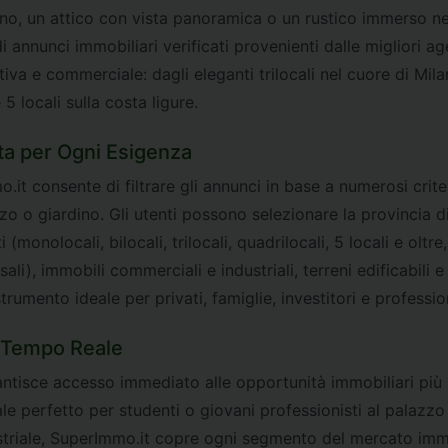
ino, un attico con vista panoramica o un rustico immerso ne
annunci immobiliari verificati provenienti dalle migliori ag
iva e commerciale: dagli eleganti trilocali nel cuore di Milan
5 locali sulla costa ligure.
ta per Ogni Esigenza
.it consente di filtrare gli annunci in base a numerosi crite
zo o giardino. Gli utenti possono selezionare la provincia di
monolocali, bilocali, trilocali, quadrilocali, 5 locali e oltre,
 casali), immobili commerciali e industriali, terreni edificabili
rumento ideale per privati, famiglie, investitori e profession
n Tempo Reale
antisce accesso immediato alle opportunità immobiliari più 
perfetto per studenti o giovani professionisti al palazzo st
striale, SuperImmo.it copre ogni segmento del mercato immob