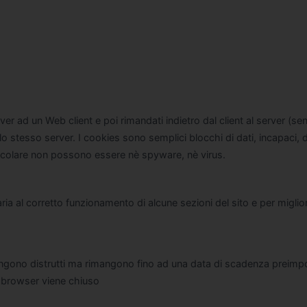
ver ad un Web client e poi rimandati indietro dal client al server (se
lo stesso server. I cookies sono semplici blocchi di dati, incapaci, d
ticolare non possono essere nè spyware, nè virus.
ia al corretto funzionamento di alcune sezioni del sito e per miglio
vengono distrutti ma rimangono fino ad una data di scadenza preimp
il browser viene chiuso