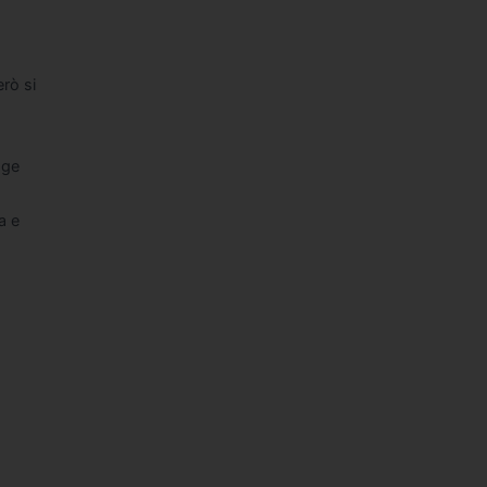
erò si
dge
a e