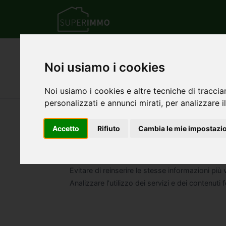
Home
Info
Informativa cookie
Noi usiamo i cookies
Informativa Cookie
Noi usiamo i cookies e altre tecniche di traccia
personalizzati e annunci mirati, per analizzare il
Utilizza i cookies in modo da poter usufruire al meg
Accetto
Rifiuto
Cambia le mie impostazi
In particolare:
Memorizzare le preferenze inserite
Evitare di reinserire le stesse informazioni più 
Analizzare l'utilizzo dei servizi e dei contenuti