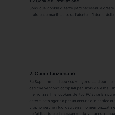
1.2 Cookie di Profilazione
Sono quei cookie di terze parti necessari a creare pr
preferenze manifestate dall'utente all'interno delle
2. Come funzionano
Su SuperImmo.it i cookies vengono usati per memor
dati che vengono compilati per l'invio delle mail. In
memorizzarli nei cookies del tuo PC avrai la sicur
determinata agenzia per un annuncio in particolare
proprio perchè i tuoi dati verranno memorizzati n
dell'utilizzatore e in nessun modo verranno imma