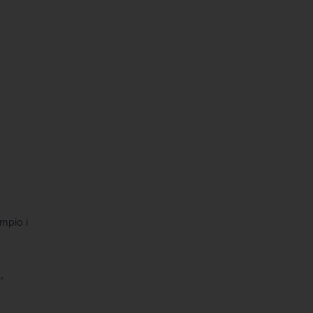
mpio i
a
,