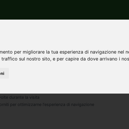
mento per migliorare la tua esperienza di navigazione nel n
 traffico sul nostro sito, e per capire da dove arrivano i nost
lio dei servizi offerti dal portale SuperImmo.it!
oni
volte durante la visita
 forniti per ottimizzarne l'esperienza di navigazione