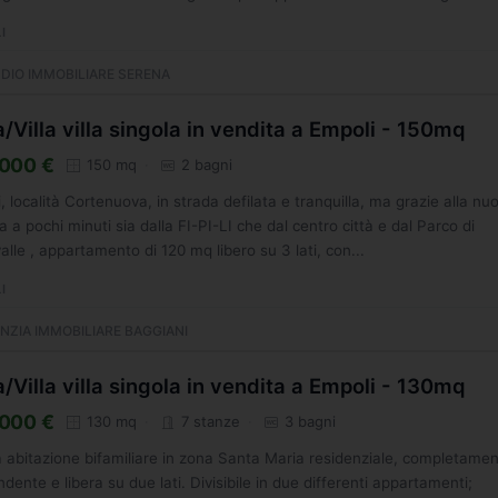
I
DIO IMMOBILIARE SERENA
/Villa villa singola in vendita a Empoli - 150mq
000 €
150 mq
2 bagni
, località Cortenuova, in strada defilata e tranquilla, ma grazie alla nu
la a pochi minuti sia dalla FI-PI-LI che dal centro città e dal Parco di
alle , appartamento di 120 mq libero su 3 lati, con...
I
NZIA IMMOBILIARE BAGGIANI
/Villa villa singola in vendita a Empoli - 130mq
000 €
130 mq
7 stanze
3 bagni
 abitazione bifamiliare in zona Santa Maria residenziale, completame
ndente e libera su due lati. Divisibile in due differenti appartamenti;