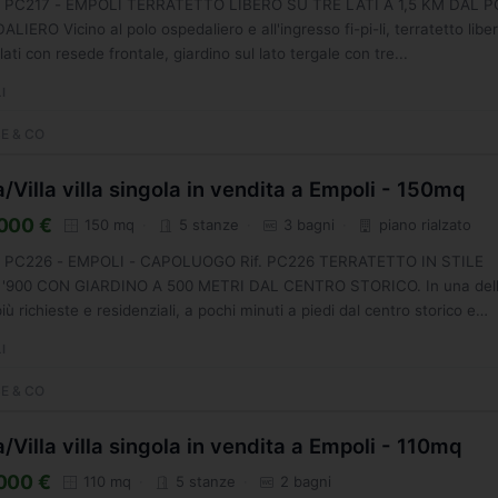
g. PC217 - EMPOLI TERRATETTO LIBERO SU TRE LATI A 1,5 KM DAL 
LIERO Vicino al polo ospedaliero e all'ingresso fi-pi-li, terratetto libe
 lati con resede frontale, giardino sul lato tergale con tre...
I
E & CO
/Villa villa singola in vendita a Empoli - 150mq
000 €
150 mq
5 stanze
3 bagni
piano rialzato
g. PC226 - EMPOLI - CAPOLUOGO Rif. PC226 TERRATETTO IN STILE
 '900 CON GIARDINO A 500 METRI DAL CENTRO STORICO. In una del
iù richieste e residenziali, a pochi minuti a piedi dal centro storico e
.
I
E & CO
/Villa villa singola in vendita a Empoli - 110mq
000 €
110 mq
5 stanze
2 bagni