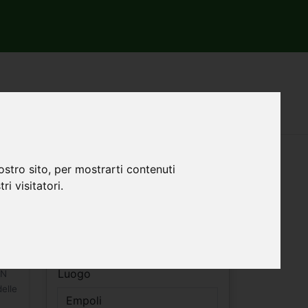
li
Filtri ricerca
ostro sito, per mostrarti contenuti
ri visitatori.
Vendita
Affitto
Luogo
IN
elle