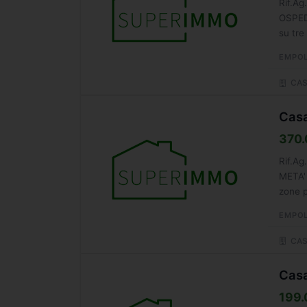
Rif.A
OSPEDA
su tre
EMPOL
CAS
Casa
370.
Rif.A
META'
zone p
dalla..
EMPOL
CAS
Casa
199.