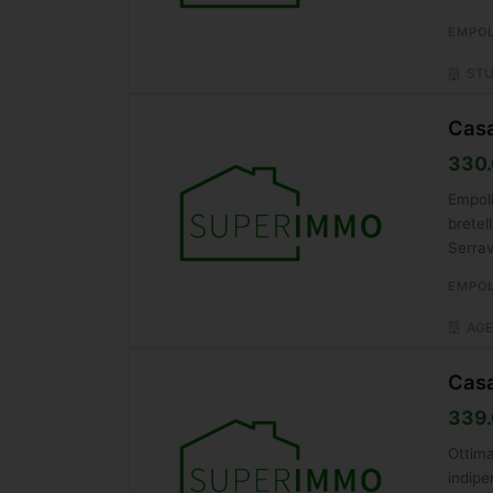
EMPOL
STU
Casa
330.
Empoli
bretel
Serrav
EMPOL
AGE
Casa
339.
Ottima
indipe