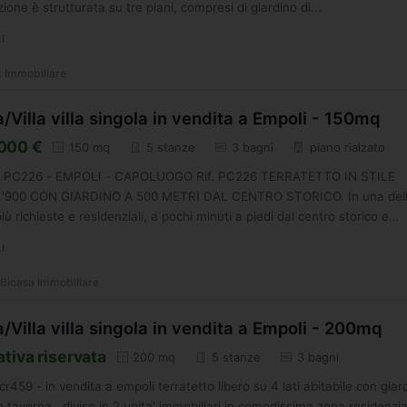
azione è strutturata su tre piani, compresi di giardino di...
I
 Immobiliare
/Villa villa singola in vendita a Empoli - 150mq
000 €
150 mq
5 stanze
3 bagni
piano rialzato
g. PC226 - EMPOLI - CAPOLUOGO Rif. PC226 TERRATETTO IN STILE
 '900 CON GIARDINO A 500 METRI DAL CENTRO STORICO. In una del
iù richieste e residenziali, a pochi minuti a piedi dal centro storico e
.
I
Bicasa Immobiliare
/Villa villa singola in vendita a Empoli - 200mq
ativa riservata
200 mq
5 stanze
3 bagni
. cr459 - in vendita a empoli terratetto libero su 4 lati abitabile con giar
 taverna , diviso in 2 unita' immobiliari in comodissima zona residenzia