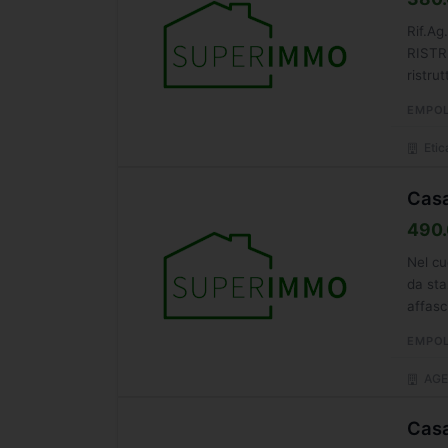
Rif.A
RISTR
ristru
tergale
EMPOL
Etic
Casa
490.
Nel cu
da sta
affasc
EMPOL
AGE
Casa