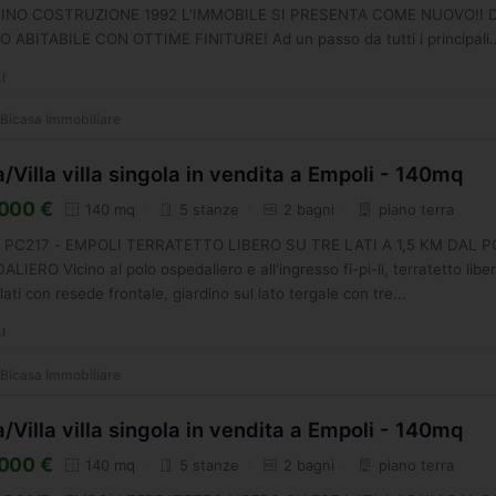
INO COSTRUZIONE 1992 L'IMMOBILE SI PRESENTA COME NUOVO!! 
O ABITABILE CON OTTIME FINITURE! Ad un passo da tutti i principali
i come negozi,...
I
Bicasa Immobiliare
/Villa villa singola in vendita a Empoli - 140mq
000 €
140 mq
5 stanze
2 bagni
piano terra
g. PC217 - EMPOLI TERRATETTO LIBERO SU TRE LATI A 1,5 KM DAL 
LIERO Vicino al polo ospedaliero e all'ingresso fi-pi-li, terratetto libe
 lati con resede frontale, giardino sul lato tergale con tre...
I
Bicasa Immobiliare
/Villa villa singola in vendita a Empoli - 140mq
000 €
140 mq
5 stanze
2 bagni
piano terra