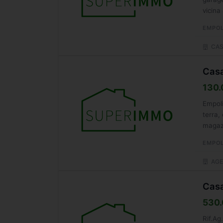
vicina
EMPOL
CAS
Casa
130.
Empoli
terra,
magazz
EMPOL
AGE
Casa
530.
Rif.A