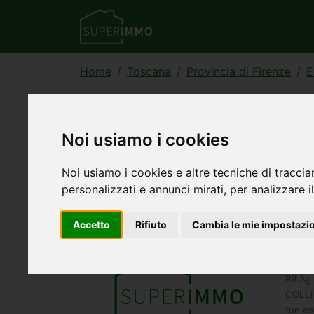
Home
Toscana
Provincia di Firenze
E
Annunci di case/ville 
Noi usiamo i cookies
Noi usiamo i cookies e altre tecniche di traccia
168
annunci — 1–30 visualizzati
personalizzati e annunci mirati, per analizzare il
Accetto
Rifiuto
Cambia le mie impostazi
Casa
129.
Rif.A
COLLIN
tue es