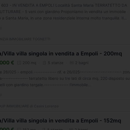
g. 603 - IN VENDITA A EMPOLI Località Santa Maria TERRATETTO DA
UTTURARE - 5 vani con giardino Proponiamo in vendita un immobile
o a Santa Maria, in una zona residenziale interna molto tranquilla. Il
tto...
I
NZIA IMMOBILIARE TOGNETTI
/Villa villa singola in vendita a Empoli - 200mq
000 €
200 mq
5 stanze
2 bagni
. e 26/025 - empoli ------------- rif. e 26/025------------------------ zo
a--------------- terratetto libero su tre lati di circa mq. 220 disposto su
velli con giardino tergale.-------------- l'immobile...
I
P IMMOBILIARE di Casini Lorenzo
/Villa villa singola in vendita a Empoli - 152mq
000 €
152 mq
5 stanze
2 bagni