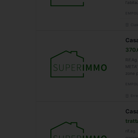
l'abit
EMPOL
Ciak
Casa
370.
Rif.A
META'
zone p
dalla..
EMPOL
Erre
Casa
tratt
rif.ag
garage