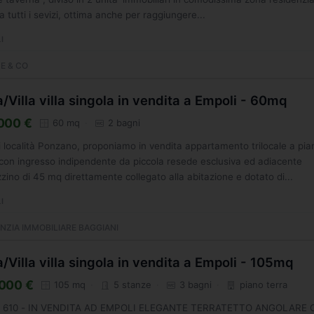
 a tutti i sevizi, ottima anche per raggiungere...
I
E & CO
/Villa villa singola in vendita a Empoli - 60mq
000 €
60 mq
2 bagni
 località Ponzano, proponiamo in vendita appartamento trilocale a pia
 con ingresso indipendente da piccola resede esclusiva ed adiacente
ino di 45 mq direttamente collegato alla abitazione e dotato di...
I
NZIA IMMOBILIARE BAGGIANI
/Villa villa singola in vendita a Empoli - 105mq
000 €
105 mq
5 stanze
3 bagni
piano terra
g. 610 - IN VENDITA AD EMPOLI ELEGANTE TERRATETTO ANGOLARE