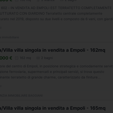
g. 602 - IN VENDITA AD EMPOLI EST TERRATETTO COMPLETAMENTE
UTTURATO CON GIARDINO Terratetto centrale completamente
tturato nel 2019, disposto su due livelli e composto da 6 vani, con giard
 e locale...
I
a immobiliare
/Villa villa singola in vendita a Empoli - 162mq
000 €
162 mq
2 bagni
ore del centro di Empoli, in posizione strategica e comodamente servi
zione ferroviaria, supermercati e principali servizi, si trova questo
inante terratetto di grande charme, caratterizzato da finiture...
I
NZIA IMMOBILIARE BAGGIANI
/Villa villa singola in vendita a Empoli - 165mq