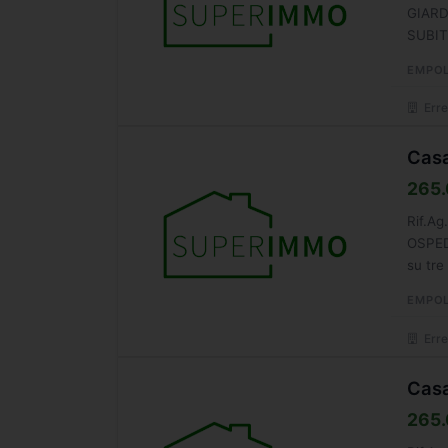
GIARD
SUBIT
serviz
EMPOL
Erre
Casa
265.
Rif.A
OSPEDA
su tre
EMPOL
Erre
Casa
265.