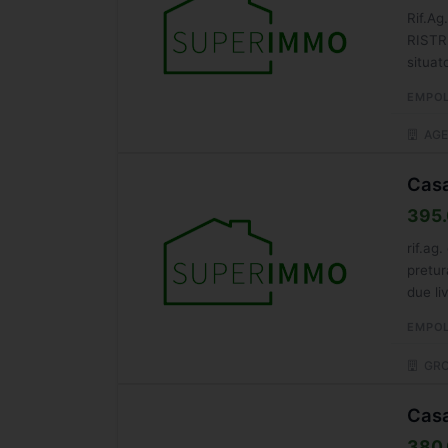
Rif.A
RISTR
situat
terrate
EMPOL
AGE
Casa
395.
rif.ag
pretur
due li
EMPOL
GROU
Casa
380.