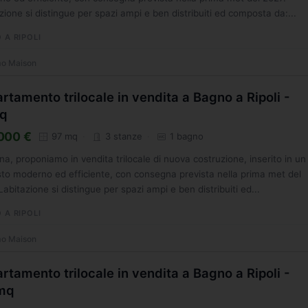
zione si distingue per spazi ampi e ben distribuiti ed composta da:...
 A RIPOLI
o Maison
rtamento trilocale in vendita a Bagno a Ripoli -
q
000 €
97 mq
3 stanze
1 bagno
na, proponiamo in vendita trilocale di nuova costruzione, inserito in un
to moderno ed efficiente, con consegna prevista nella prima met del
Labitazione si distingue per spazi ampi e ben distribuiti ed...
 A RIPOLI
o Maison
rtamento trilocale in vendita a Bagno a Ripoli -
mq