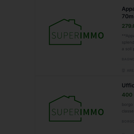
Appa
70m
279.
**Appa
splend
a soli
BAGNO
ARE
Uffi
400
borgo 
classe
BORGO