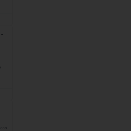
 -
n
n
 con