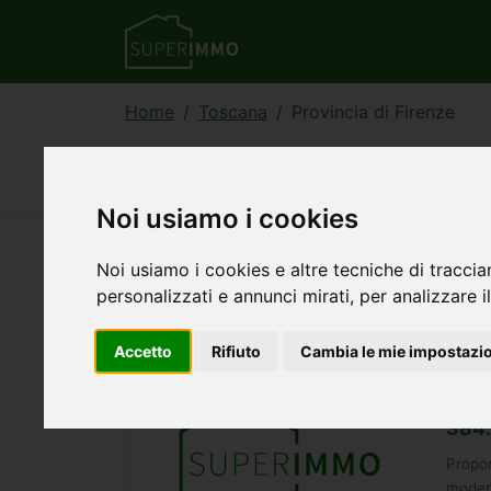
Home
Toscana
Provincia di Firenze
Case e immobili in pro
Noi usiamo i cookies
Noi usiamo i cookies e altre tecniche di traccia
6181
annunci — 1–30 visualizzati
personalizzati e annunci mirati, per analizzare il
Accetto
Rifiuto
Cambia le mie impostazi
Appa
160
384.
Propon
modern