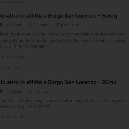
biliare Roselli
cio altro in affitto a Borgo San Lorenzo - 50mq
€
50 mq
2 stanze
piano terra
 al centro in zona di sicuro interesse commerciale e visibile fondo uso
o completamente arredata composto da due vani oltre servizio classe
tica g rif f9 - SC8968583
 SAN LORENZO
biliare Roselli
cio altro in affitto a Borgo San Lorenzo - 20mq
€
20 mq
1 stanza
o mq 20 con utenze singole servizio oltre posto auto classe energetica 
azione rif f24 - SC9370707
 SAN LORENZO