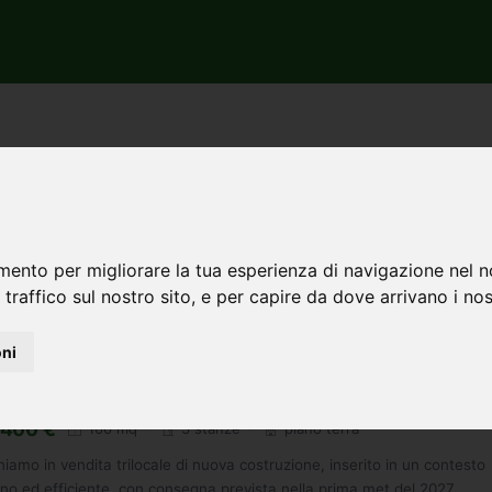
vincia di Firenze
Automatico
mento per migliorare la tua esperienza di navigazione nel n
 traffico sul nostro sito, e per capire da dove arrivano i nost
oni
rtamento trilocale in vendita a Bagno a Ripoli -
mq
400 €
160 mq
3 stanze
piano terra
iamo in vendita trilocale di nuova costruzione, inserito in un contesto
o ed efficiente, con consegna prevista nella prima met del 2027.