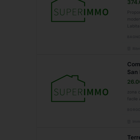
374.
Propon
modern
Labita
BAGNO
Ritm
Comm
San 
26.0
zona c
facile
BORGO
Immo
Terr