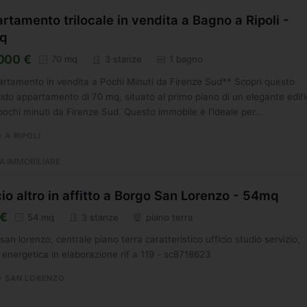
rtamento trilocale in vendita a Bagno a Ripoli -
q
000 €
70 mq
3 stanze
1 bagno
rtamento in vendita a Pochi Minuti da Firenze Sud** Scopri questo
ido appartamento di 70 mq, situato al primo piano di un elegante edifi
 pochi minuti da Firenze Sud. Questo immobile è l'ideale per...
 A RIPOLI
A IMMOBILIARE
cio altro in affitto a Borgo San Lorenzo - 54mq
 €
54 mq
3 stanze
piano terra
san lorenzo, centrale piano terra caratteristico ufficio studio servizio,
 energetica in elaborazione rif a 119 - sc8718623
 SAN LORENZO