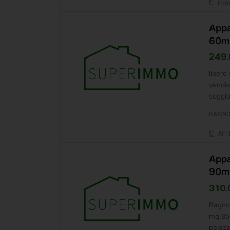
Immo
Appa
60m
249.
libero
vendia
soggio
BAGNO
AFF
Appa
90m
310.
Bagno 
mq.85 
palazz