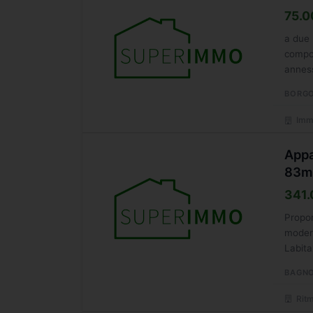
75.0
a due 
compos
anness
BORGO
Immo
Appa
83m
341.
Propon
modern
Labita
BAGNO
Ritm