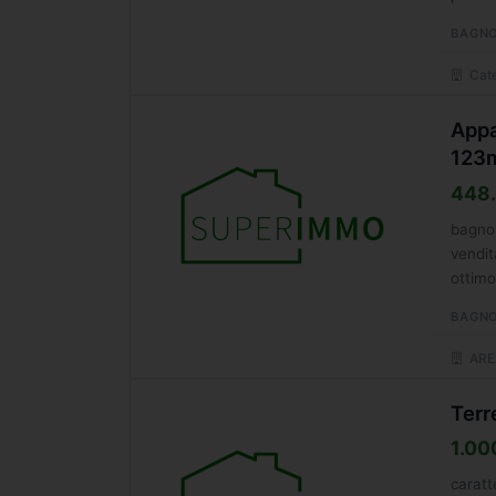
BAGNO
Cate
Appa
123
448.
bagno 
vendit
ottimo
BAGNO
ARE
Terr
1.00
caratt