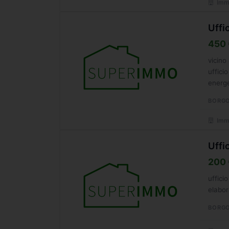
Immo
Uffi
450 
vicino
uffici
energe
BORGO
Immo
Uffi
200 
uffici
elabor
BORGO