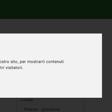
Filtri ricerca
ostro sito, per mostrarti contenuti
ri visitatori.
Vendita
Affitto
Luogo