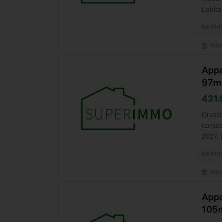
Labita
BAGNO
Ritm
Appa
97m
431.
Grassi
contes
2027. 
BAGNO
Ritm
Appa
105