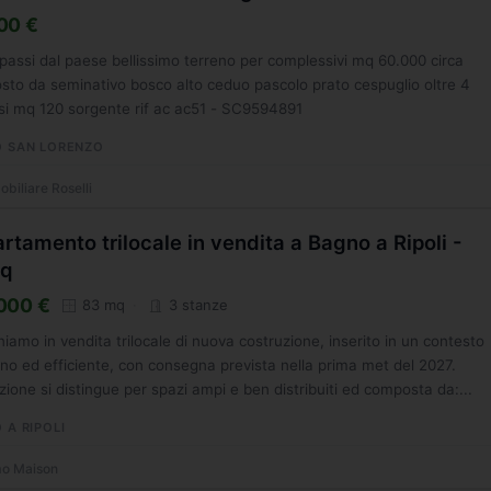
00 €
passi dal paese bellissimo terreno per complessivi mq 60.000 circa
to da seminativo bosco alto ceduo pascolo prato cespuglio oltre 4
i mq 120 sorgente rif ac ac51 - SC9594891
 SAN LORENZO
biliare Roselli
rtamento trilocale in vendita a Bagno a Ripoli -
q
000 €
83 mq
3 stanze
iamo in vendita trilocale di nuova costruzione, inserito in un contesto
o ed efficiente, con consegna prevista nella prima met del 2027.
zione si distingue per spazi ampi e ben distribuiti ed composta da:...
 A RIPOLI
o Maison