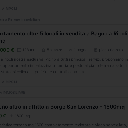
 A RIPOLI
rina Pirrone immobiliare
rtamento oltre 5 locali in vendita a Bagno a Ripoli
mq
000 €
123 mq
5 stanze
1 bagno
piano rialzato
a ripoli nostra esclusiva, vicino a tutti i principali servizi, proponiamo i
a appartamento in palazzina trifamiliare posto al piano terra rialzato, i
 stato. si colloca in posizione centralissima ma...
 A RIPOLI
A IMMOBILIARE
eno altro in affitto a Borgo San Lorenzo - 1600mq
0 €
1600 mq
eristico terreno mq 1600 completamente recintato e video sorvegliato,