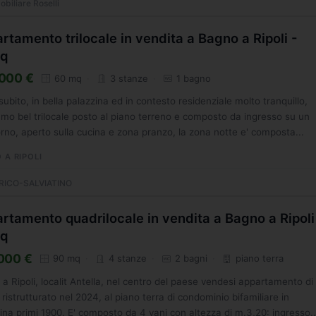
biliare Roselli
rtamento trilocale in vendita a Bagno a Ripoli -
q
000 €
60 mq
3 stanze
1 bagno
 subito, in bella palazzina ed in contesto residenziale molto tranquillo,
mo bel trilocale posto al piano terreno e composto da ingresso su un
rno, aperto sulla cucina e zona pranzo, la zona notte e' composta...
 A RIPOLI
RICO-SALVIATINO
rtamento quadrilocale in vendita a Bagno a Ripoli
q
000 €
90 mq
4 stanze
2 bagni
piano terra
a Ripoli, localit Antella, nel centro del paese vendesi appartamento di
ristrutturato nel 2024, al piano terra di condominio bifamiliare in
ina primi 1900. E' composto da 4 vani con altezza di m.3,20: ingresso..