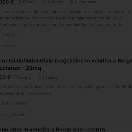
000 €
105 mq
3 stanze
ultimo piano
iamo in vendita trilocale di nuova costruzione, inserito in un contesto
o ed efficiente, con consegna prevista nella prima met del 2027.
zione si distingue per spazi ampi e ben distribuiti ed composta da:...
 A RIPOLI
o Maison
erciale/Industriale magazzino in vendita a Borg
Lorenzo - 25mq
00 €
25 mq
1 stanza
entrale in zona di sicurissimo interesse magazzino garage di mq 26 di
 accesso rif f2 - SC8659492
 SAN LORENZO
biliare Roselli
eno altro in vendita a Borgo San Lorenzo