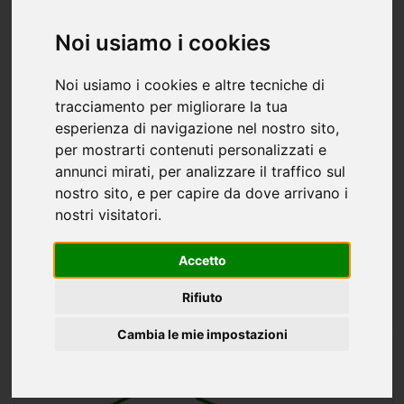
Noi usiamo i cookies
Noi usiamo i cookies e altre tecniche di
tracciamento per migliorare la tua
Casa/Villa villa singola in vendita a
esperienza di navigazione nel nostro sito,
Anghiari - 170mq
per mostrarti contenuti personalizzati e
annunci mirati, per analizzare il traffico sul
260.000 €
170 mq
3 bagni
piano terra
nostro sito, e per capire da dove arrivano i
loc. La Scheggia: Vendesi, in posizione collinare, bellissimo
nostri visitatori.
immobile di mq. 170 in unico piano a piano terra, con ampio
ingresso indipendente, corredato di resede esclusivo e di
Accetto
giardino privato di mq.80. in contesto elegante...
ANGHIARI
Rifiuto
AREA IMMOBILIARE
Cambia le mie impostazioni