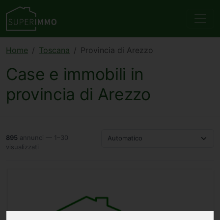
Home
Toscana
Provincia di Arezzo
Case e immobili in
provincia di Arezzo
895
annunci — 1–30
Automatico
visualizzati