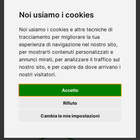
Noi usiamo i cookies
Noi usiamo i cookies e altre tecniche di
tracciamento per migliorare la tua
Casa/Villa rustico/casale/masseria in
esperienza di navigazione nel nostro sito,
vendita a Abbateggio - 190mq
per mostrarti contenuti personalizzati e
annunci mirati, per analizzare il traffico sul
55.000 €
190 mq
7 stanze
1 bagno
nostro sito, e per capire da dove arrivano i
All'interno del Parco Nazionale della Majella, nel bellissimo
nostri visitatori.
borgo medievale di Abbateggio (PE) proponiamo in vendita
Rustico con finiture d'epoca da ristrutturare. Entrando
Accetto
nell'abitazione, sulla destra troviamo una cucina...
ABBATEGGIO
Rifiuto
KRISTEL STUDIO IMMOBILIARE
Cambia le mie impostazioni