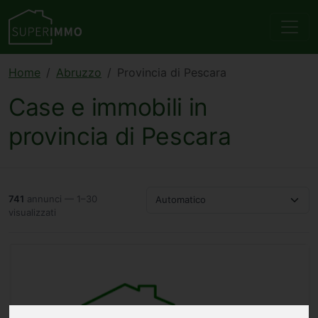
Home
Abruzzo
Provincia di Pescara
Case e immobili in
provincia di Pescara
741
annunci — 1–30
Automatico
visualizzati