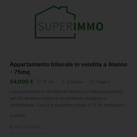
Appartamento trilocale in vendita a Alanno
- 75mq
54.000 €
75 mq
3 stanze
1 bagno
L'Appartamento in Vendita ad Alanno un'ottima opportunit
per chi desidera vivere in un ambiente moderno e
confortevole. Con una superficie totale di 75 M, composto
da 3 locali, di cui una spaziosa camera da letto, un
ALANNO
luminoso...
REALCANTIERI