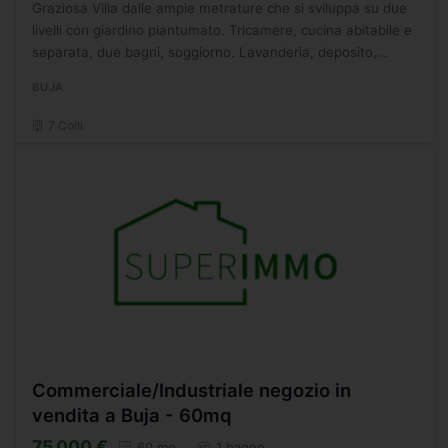
Graziosa Villa dalle ampie metrature che si sviluppa su due
livelli con giardino piantumato. Tricamere, cucina abitabile e
separata, due bagni, soggiorno. Lavanderia, deposito,
garage, cantina doppia e C.T. - SC2034123
BUJA
7 Colli
Commerciale/Industriale negozio in
vendita a Buja - 60mq
75.000 €
60 mq
1 bagno