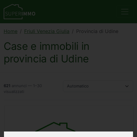
Home
Friuli Venezia Giulia
Provincia di Udine
Case e immobili in
provincia di Udine
621
annunci — 1–30
Automatico
visualizzati