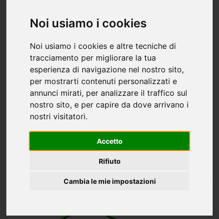
Noi usiamo i cookies
Noi usiamo i cookies e altre tecniche di
tracciamento per migliorare la tua
Appartamento bilocale in vendita a
esperienza di navigazione nel nostro sito,
Aquileia - 120mq
per mostrarti contenuti personalizzati e
annunci mirati, per analizzare il traffico sul
120.000 €
120 mq
2 stanze
1 bagno
nostro sito, e per capire da dove arrivano i
appartamento al primo ed ultimo&nbsp;piano
nostri visitatori.
di&nbsp;quadrifamiliare composto da: ingresso, soggiorno,
cucina abitabile, bagno, due camere matrimoniali, ripostiglio,
Accetto
terrazzo. giardino e&nbsp;vano termico in comune.
AQUILEIA
termoautonomo....
Rifiuto
Metroquadro
Cambia le mie impostazioni