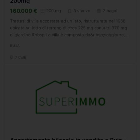
200mq
160.000 €
200 mq
3 stanze
2 bagni
Trattasi di villa accostata ad un lato, ristrutturata nel 1988
ubicata su lotto di terreno di circa 225 mq con altri 370 mq
di giardino.&nbsp;La villa è composta da&nbsp;soggiorno,
cucina, due bagni,&nbsp;due camere
BUJA
matrimoniali,&nbsp;soffitta...
7 Colli