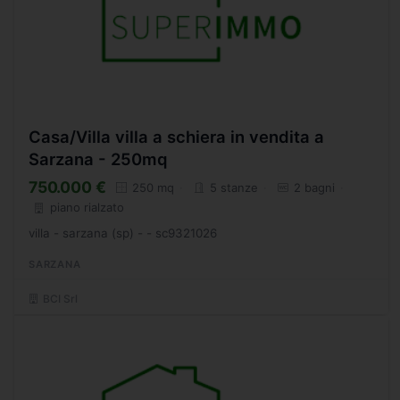
Casa/Villa villa a schiera in vendita a
Sarzana - 250mq
750.000 €
250 mq
5 stanze
2 bagni
piano rialzato
villa - sarzana (sp) - - sc9321026
SARZANA
BCI Srl