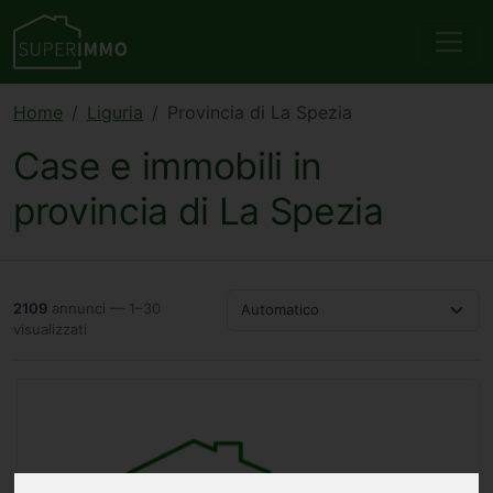
Home
Liguria
Provincia di La Spezia
Case e immobili in
provincia di La Spezia
2109
annunci — 1–30
Automatico
visualizzati