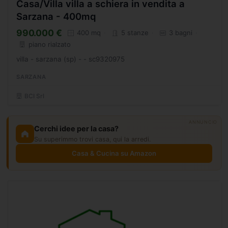
Casa/Villa villa a schiera in vendita a
Sarzana - 400mq
990.000 €
400 mq
5 stanze
3 bagni
piano rialzato
villa - sarzana (sp) - - sc9320975
SARZANA
BCI Srl
ANNUNCIO
Cerchi idee per la casa?
Su superimmo trovi casa, qui la arredi.
Casa & Cucina su Amazon