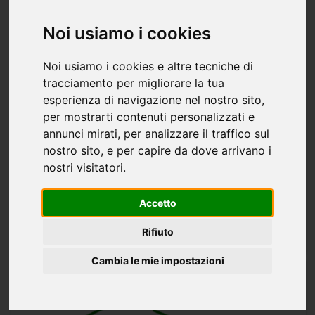
Noi usiamo i cookies
Noi usiamo i cookies e altre tecniche di
tracciamento per migliorare la tua
Appartamento quadrilocale in vendita a
esperienza di navigazione nel nostro sito,
Ameglia
per mostrarti contenuti personalizzati e
annunci mirati, per analizzare il traffico sul
trattativa riservata
4 stanze
2 bagni
nostro sito, e per capire da dove arrivano i
In bel residence con piscina appartamento al primo ed
nostri visitatori.
ultimo piano composto da salone, angolo cottura, 2 camere,
studio (3^ camera) 2 bagni, 2 grandi terrazze con vista mare
Accetto
e garage. - SC7011594
AMEGLIA
Rifiuto
IMMOBILIARE VERSILIA MARE
Cambia le mie impostazioni