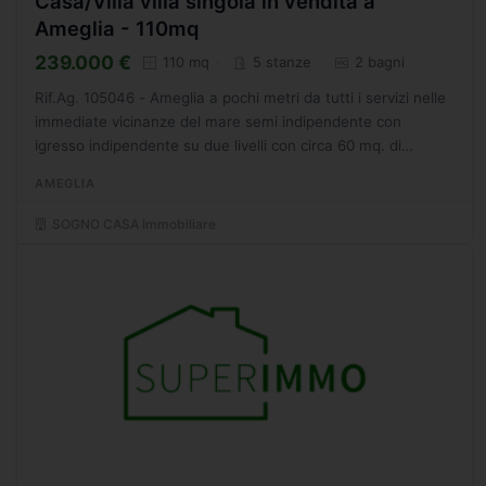
Casa/Villa villa singola in vendita a
Ameglia - 110mq
239.000 €
110 mq
5 stanze
2 bagni
Rif.Ag. 105046 - Ameglia a pochi metri da tutti i servizi nelle
immediate vicinanze del mare semi indipendente con
igresso indipendente su due livelli con circa 60 mq. di
giardino composta da: ingresso,ampio
AMEGLIA
soggiorno/pranzo,angolo...
SOGNO CASA Immobiliare