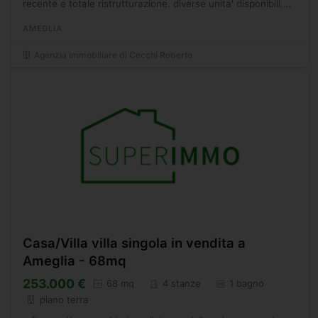
recente e totale ristrutturazione. diverse unita' disponibili.
rifiniture di lusso. travi a vista. - cr immobiliare...
AMEGLIA
Agenzia Immobiliare di Cecchi Roberto
Casa/Villa villa singola in vendita a
Ameglia - 68mq
253.000 €
68 mq
4 stanze
1 bagno
piano terra