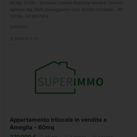
Rif.Ag. 1272b - Sarzana Località Boettola Vendesi Terreno
agricolo Mq 2900 pianeggiante Euro 16.000 trrattabili - Rif.
1272b - SC8957814
SARZANA
BROKER X TE
Appartamento trilocale in vendita a
Ameglia - 60mq
270.000 €
60 mq
3 stanze
1 bagno