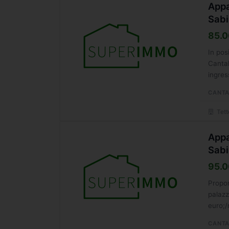
Appa
Sabi
85.0
In pos
Cantal
ingres
CANTA
Tett
Appa
Sabi
95.0
Propon
palazz
euro;/
fronte.
CANTA