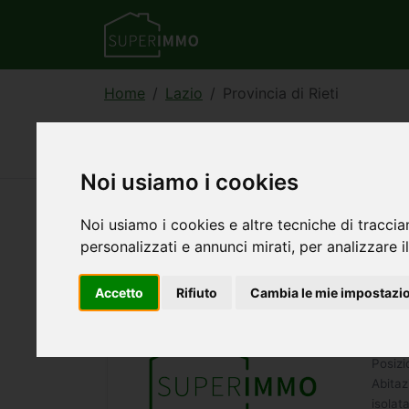
Home
Lazio
Provincia di Rieti
Case e immobili in pro
Noi usiamo i cookies
Noi usiamo i cookies e altre tecniche di traccia
197
annunci — 1–30 visualizzati
personalizzati e annunci mirati, per analizzare il
Accetto
Rifiuto
Cambia le mie impostazi
Casa
80.0
Posizi
Abitaz
isolat