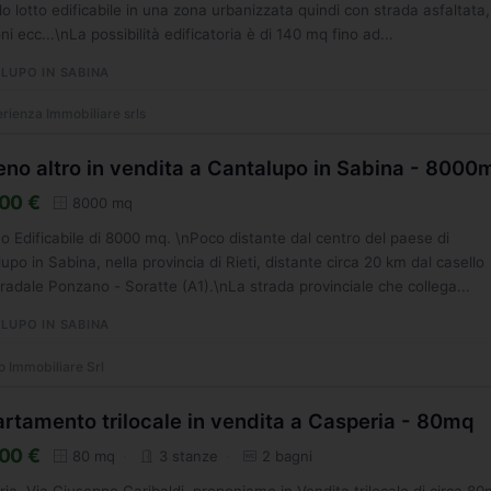
 lotto edificabile in una zona urbanizzata quindi con strada asfaltata,
ni ecc...\nLa possibilità edificatoria è di 140 mq fino ad...
LUPO IN SABINA
rienza Immobiliare srls
eno altro in vendita a Cantalupo in Sabina - 8000
00 €
8000 mq
o Edificabile di 8000 mq. \nPoco distante dal centro del paese di
upo in Sabina, nella provincia di Rieti, distante circa 20 km dal casello
radale Ponzano - Soratte (A1).\nLa strada provinciale che collega...
LUPO IN SABINA
o Immobiliare Srl
rtamento trilocale in vendita a Casperia - 80mq
00 €
80 mq
3 stanze
2 bagni