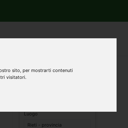
Filtri ricerca
ostro sito, per mostrarti contenuti
ri visitatori.
Vendita
Affitto
Luogo
!