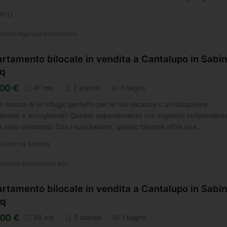
MOLI
avanti Agenzia Immobiliare
rtamento bilocale in vendita a Cantalupo in Sabin
q
00 €
47 mq
2 stanze
1 bagno
la ricerca di un rifugio perfetto per le tue vacanze o un'abitazione
tevole e accogliente? Questo appartamento con ingresso indipendent
e stavi cercando! Con i suoi balconi, questo bilocale offre una...
LUPO IN SABINA
rienza Immobiliare srls
rtamento bilocale in vendita a Cantalupo in Sabin
q
00 €
66 mq
2 stanze
1 bagno