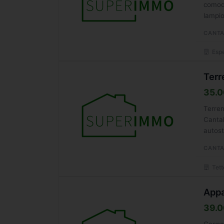
comodo
lampio
CANTA
Espe
Terr
35.0
Terren
Cantal
autost
CANTA
Tett
Appa
39.0