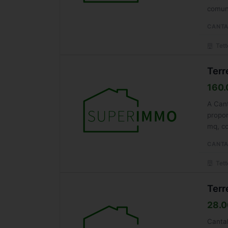
comune
CANTA
Tett
Terr
160.
A Cant
propon
mq, co
CANTA
Tett
Terr
28.0
Cantal