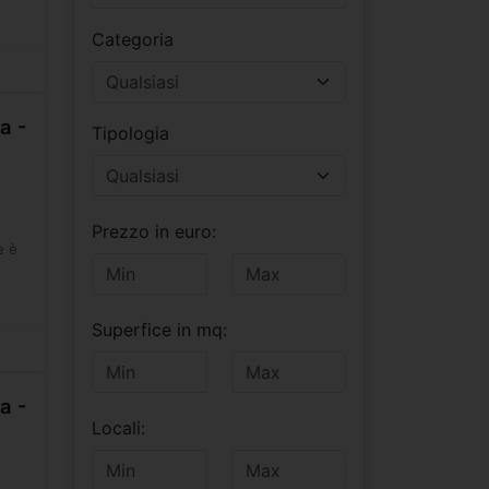
Categoria
a -
Tipologia
Prezzo in euro:
e è
Superfice in mq:
a -
Locali: