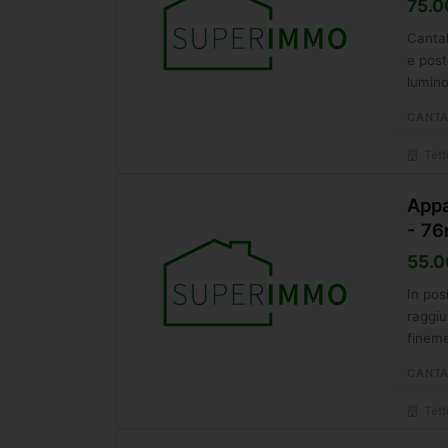
75.0
Cantal
e post
lumino
CANTA
Tett
Appa
- 7
55.0
In pos
raggiu
fineme
una...
CANTA
Tett