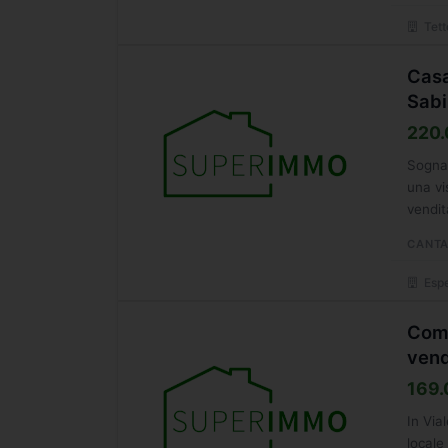
Tett
Casa
Sab
220.
Sogna 
una vi
vendit
CANTA
Espe
Comm
vend
169.
In Via
locale