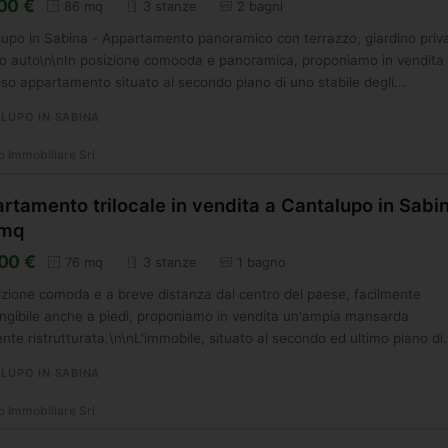
00 €
86 mq
3 stanze
2 bagni
upo in Sabina - Appartamento panoramico con terrazzo, giardino priv
o auto\n\nIn posizione comooda e panoramica, proponiamo in vendita
so appartamento situato al secondo piano di uno stabile degli...
LUPO IN SABINA
o Immobiliare Srl
rtamento trilocale in vendita a Cantalupo in Sabi
6mq
00 €
76 mq
3 stanze
1 bagno
izione comoda e a breve distanza dal centro del paese, facilmente
ngibile anche a piedi, proponiamo in vendita un'ampia mansarda
nte ristrutturata.\n\nL'immobile, situato al secondo ed ultimo piano di
LUPO IN SABINA
o Immobiliare Srl