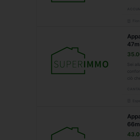
ACCU
Fior
Appa
47m
35.0
Sei al
confor
ciò ch
CANTA
Espe
Appa
66m
43.0