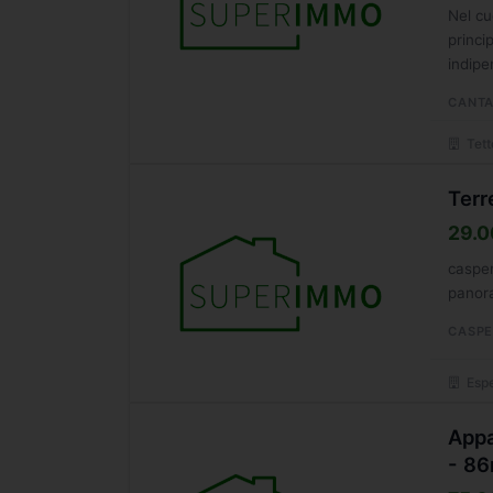
Nel cu
princi
indipe
CANTA
Tett
Terr
29.0
casper
panora
CASPE
Espe
Appa
- 8