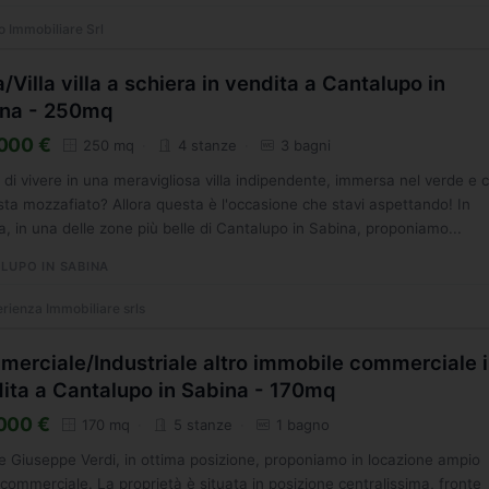
o Immobiliare Srl
/Villa villa a schiera in vendita a Cantalupo in
ina - 250mq
000 €
250 mq
4 stanze
3 bagni
di vivere in una meravigliosa villa indipendente, immersa nel verde e 
sta mozzafiato? Allora questa è l'occasione che stavi aspettando! In
a, in una delle zone più belle di Cantalupo in Sabina, proponiamo...
LUPO IN SABINA
rienza Immobiliare srls
erciale/Industriale altro immobile commerciale 
ita a Cantalupo in Sabina - 170mq
000 €
170 mq
5 stanze
1 bagno
le Giuseppe Verdi, in ottima posizione, proponiamo in locazione ampio
 commerciale. La proprietà è situata in posizione centralissima, fronte