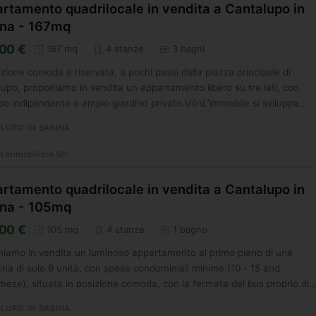
rtamento quadrilocale in vendita a Cantalupo in
na - 167mq
00 €
167 mq
4 stanze
3 bagni
izione comoda e riservata, a pochi passi dalla piazza principale di
upo, proponiamo in vendita un appartamento libero su tre lati, con
so indipendente e ampio giardino privato.\n\nL'immobile si sviluppa...
LUPO IN SABINA
o Immobiliare Srl
rtamento quadrilocale in vendita a Cantalupo in
na - 105mq
00 €
105 mq
4 stanze
1 bagno
iamo in vendita un luminoso appartamento al primo piano di una
ina di sole 6 unità, con spese condominiali minime (10 - 15 and
mese), situata in posizione comoda, con la fermata del bus proprio di
..
LUPO IN SABINA