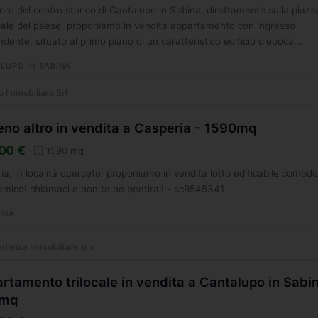
ore del centro storico di Cantalupo in Sabina, direttamente sulla piazz
pale del paese, proponiamo in vendita appartamento con ingresso
ndente, situato al primo piano di un caratteristico edificio d'epoca...
LUPO IN SABINA
o Immobiliare Srl
eno altro in vendita a Casperia - 1590mq
00 €
1590 mq
ia, in località querceto, proponiamo in vendita lotto edificabile comodo
mico! chiamaci e non te ne pentirai! - sc9545341
RIA
rienza Immobiliare srls
rtamento trilocale in vendita a Cantalupo in Sabi
6mq