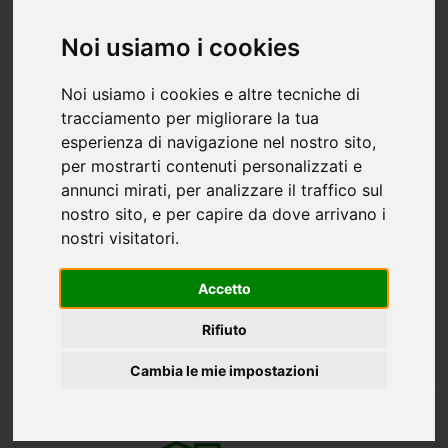
Noi usiamo i cookies
Noi usiamo i cookies e altre tecniche di
tracciamento per migliorare la tua
Casa/Villa rustico/casale/masseria in
esperienza di navigazione nel nostro sito,
vendita a Airole - 60mq
per mostrarti contenuti personalizzati e
annunci mirati, per analizzare il traffico sul
65.000 €
60 mq
3 stanze
1 bagno
nostro sito, e per capire da dove arrivano i
piano terra
nostri visitatori.
Rif. 23345 - Il Gruppo Immobiliare Agenzia Impero propone
in vendita ad Airole, immersa nella quiete e nel verde della
Accetto
natura, casa di campagna da ristrutturare di circa 60 mq,
ideale per chi è alla ricerca di tranquillità...
Rifiuto
AIROLE
Impero
Cambia le mie impostazioni