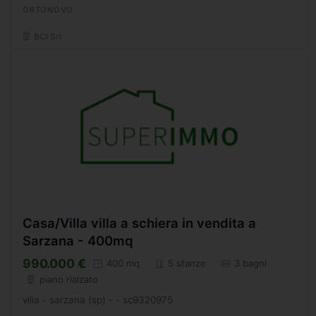
ORTONOVO
BCI Srl
Casa/Villa villa a schiera in vendita a
Sarzana - 400mq
990.000 €
400 mq
5 stanze
3 bagni
piano rialzato
villa - sarzana (sp) - - sc9320975