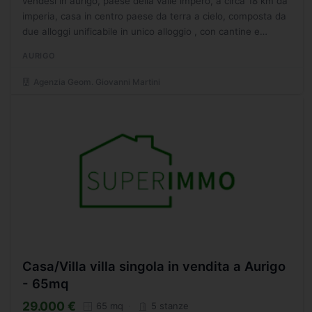
vendesi in aurigo, paese della valle impero, a circa 18 km da
imperia, casa in centro paese da terra a cielo, composta da
due alloggi unificabile in unico alloggio , con cantine e
magazzini, il trilocale e' in ordine abitabile,...
AURIGO
Agenzia Geom. Giovanni Martini
Casa/Villa villa singola in vendita a Aurigo
- 65mq
29.000 €
65 mq
5 stanze