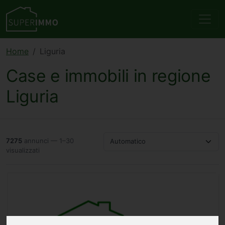
Home
Liguria
Case e immobili in regione
Liguria
7275
annunci — 1–30
Automatico
visualizzati