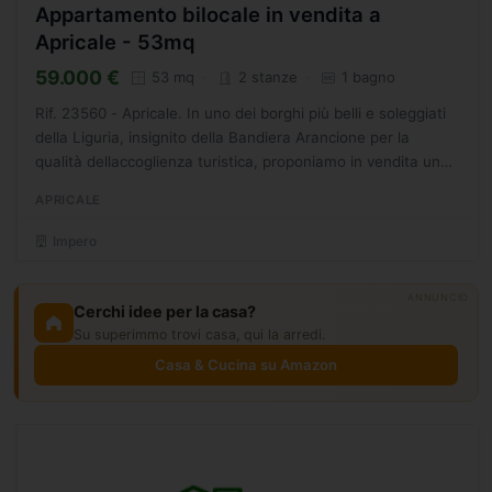
Appartamento bilocale in vendita a
Apricale - 53mq
59.000 €
53 mq
2 stanze
1 bagno
Rif. 23560 - Apricale. In uno dei borghi più belli e soleggiati
della Liguria, insignito della Bandiera Arancione per la
qualità dellaccoglienza turistica, proponiamo in vendita un
grazioso appartamento bilocale, situato...
APRICALE
Impero
ANNUNCIO
Cerchi idee per la casa?
Su superimmo trovi casa, qui la arredi.
Casa & Cucina su Amazon