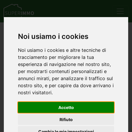
Home
Attici
Noi usiamo i cookies
Annunci di attici
Noi usiamo i cookies e altre tecniche di
tracciamento per migliorare la tua
cerca l'immobile di tuo interessa tra l'elenco dei comuni
esperienza di navigazione nel nostro sito,
che hanno più annunci di attici
per mostrarti contenuti personalizzati e
Attici in vendita a Massa
annunci mirati, per analizzare il traffico sul
nostro sito, e per capire da dove arrivano i
Attici in vendita a Roma
nostri visitatori.
Attici in vendita a Pisa
Accetto
Attici in vendita a Empoli
Rifiuto
Attici in vendita a Treviso
Cambia le mie impostazioni