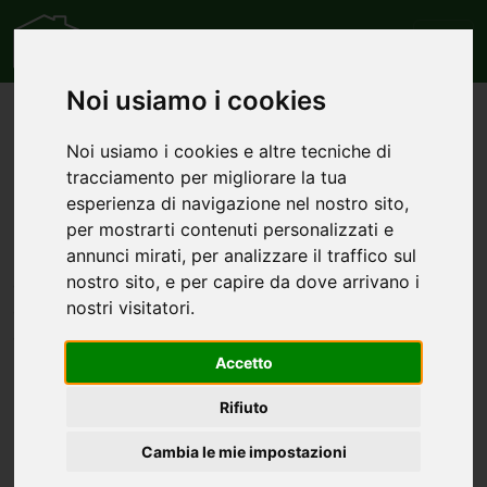
Noi usiamo i cookies
Home
Attività commerciali
Edicole/Cartolerie
Annunci di attività
Noi usiamo i cookies e altre tecniche di
tracciamento per migliorare la tua
commerciali
esperienza di navigazione nel nostro sito,
edicole/cartolerie
per mostrarti contenuti personalizzati e
annunci mirati, per analizzare il traffico sul
nostro sito, e per capire da dove arrivano i
cerca l'immobile di tuo interessa tra l'elenco dei comuni
nostri visitatori.
che hanno più annunci di attività commerciali
edicole/cartolerie
Accetto
Attività commerciali edicole/cartolerie in vendita a
Dalmine
Rifiuto
Cambia le mie impostazioni