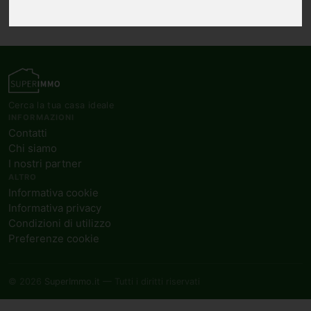
Cerca la tua casa ideale
INFORMAZIONI
Contatti
Chi siamo
I nostri partner
ALTRO
Informativa cookie
Informativa privacy
Condizioni di utilizzo
Preferenze cookie
© 2026
SuperImmo.it
— Tutti i diritti riservati