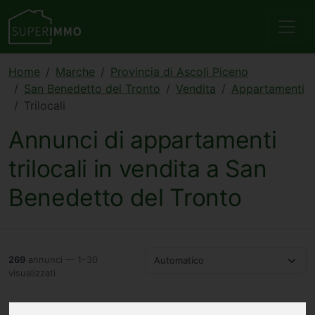
Home
Marche
Provincia di Ascoli Piceno
San Benedetto del Tronto
Vendita
Appartamenti
Trilocali
Annunci di appartamenti
trilocali in vendita a San
Benedetto del Tronto
269
annunci — 1–30
Automatico
visualizzati