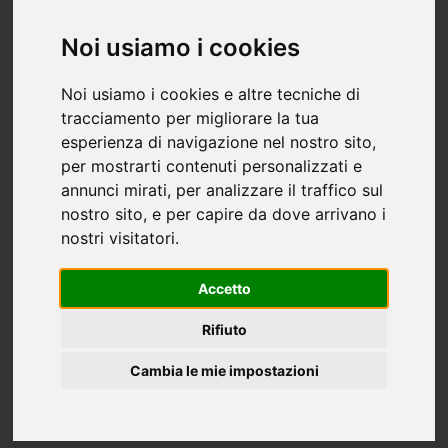
Noi usiamo i cookies
Noi usiamo i cookies e altre tecniche di
tracciamento per migliorare la tua
esperienza di navigazione nel nostro sito,
per mostrarti contenuti personalizzati e
annunci mirati, per analizzare il traffico sul
nostro sito, e per capire da dove arrivano i
Appartamento trilocale in vendita a San
nostri visitatori.
Benedetto del Tronto - 75mq
420.000 €
75 mq
3 stanze
2 bagni
Accetto
ultimo piano
Rifiuto
Appartamento Fronte Mare a San Benedetto del Tronto
ristrutturato e pronto da vivere! A pochi passi dalla spiaggia
Cambia le mie impostazioni
e con vista diretta sul mare Adriatico, proponiamo in vendita
un splendido appartamento fronte mare completamente...
SAN BENEDETTO DEL TRONTO