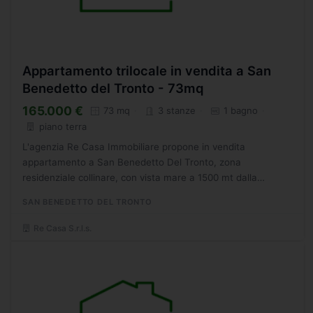
Appartamento trilocale in vendita a San
Benedetto del Tronto - 73mq
165.000 €
73 mq
3 stanze
1 bagno
piano terra
L'agenzia Re Casa Immobiliare propone in vendita
appartamento a San Benedetto Del Tronto, zona
residenziale collinare, con vista mare a 1500 mt dalla
spiaggia. Appartamento monolocale open space di 73 mq al
SAN BENEDETTO DEL TRONTO
piano terra,...
Re Casa S.r.l.s.