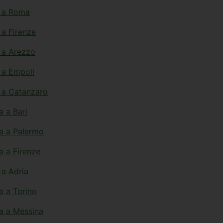
o a Roma
 a Firenze
o a Arezzo
o a Empoli
o a Catanzaro
a a Bari
ta a Palermo
a a Firenze
 a Adria
a a Torino
ta a Messina