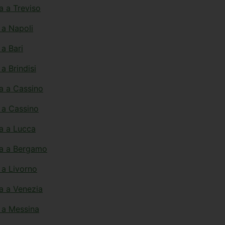
a a Treviso
 a Napoli
 a Bari
 a Brindisi
ta a Cassino
o a Cassino
ta a Lucca
ita a Bergamo
o a Livorno
ta a Venezia
o a Messina