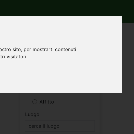
i
ostro sito, per mostrarti contenuti
ri visitatori.
li
Filtri ricerca
Vendita
Affitto
Luogo