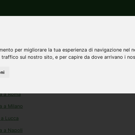
ciali/industriali negoz
mento per migliorare la tua esperienza di navigazione nel n
 traffico sul nostro sito, e per capire da dove arrivano i nost
co dei comuni che hanno più annunci di commerciali/industria
oni
o a Milano
ta a Roma
ta a Milano
o a Lucca
a a Napoli