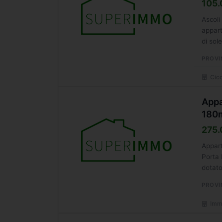
105.
Ascoli
appart
di sol
PROVI
Cicc
Appa
180
275.
Appart
Porta 
dotato
PROVI
Immo