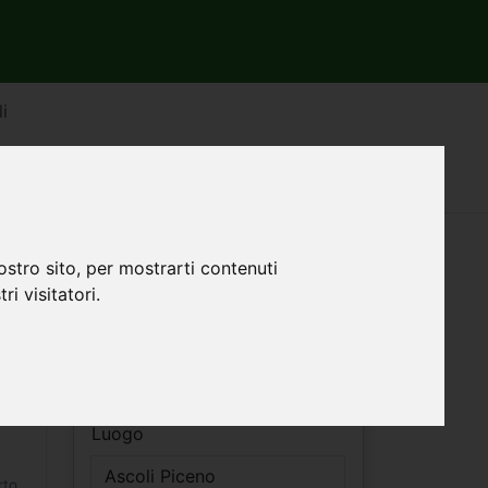
li
 Ascoli Piceno
Filtri ricerca
ostro sito, per mostrarti contenuti
ri visitatori.
Vendita
-
Affitto
Luogo
rto