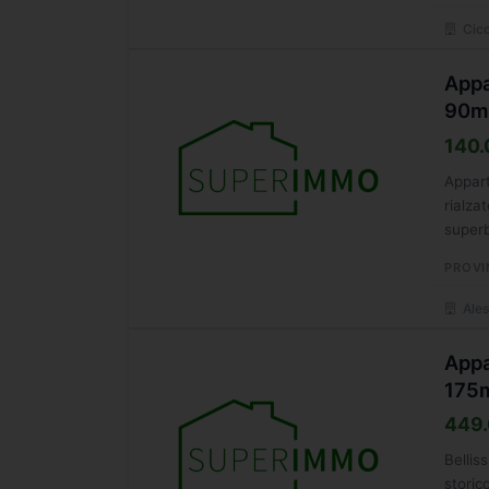
Cicc
Appa
90m
140.
Appart
rialza
superb
PROVI
Ales
Appa
175
449.
Bellis
storic