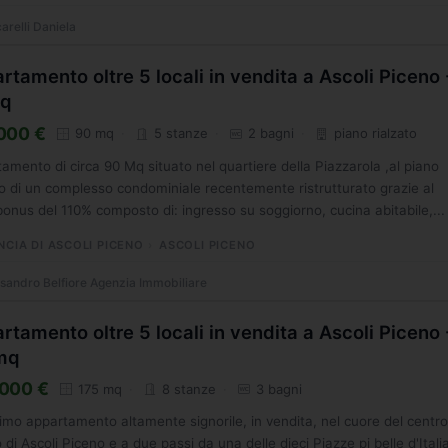
arelli Daniela
rtamento oltre 5 locali in vendita a Ascoli Piceno 
q
000 €
90 mq
5 stanze
2 bagni
piano rialzato
amento di circa 90 Mq situato nel quartiere della Piazzarola ,al piano
to di un complesso condominiale recentemente ristrutturato grazie al
onus del 110% composto di: ingresso su soggiorno, cucina abitabile,...
NCIA DI ASCOLI PICENO
ASCOLI PICENO
sandro Belfiore Agenzia Immobiliare
rtamento oltre 5 locali in vendita a Ascoli Piceno 
mq
000 €
175 mq
8 stanze
3 bagni
simo appartamento altamente signorile, in vendita, nel cuore del centr
o di Ascoli Piceno e a due passi da una delle dieci Piazze pi belle d'Itali