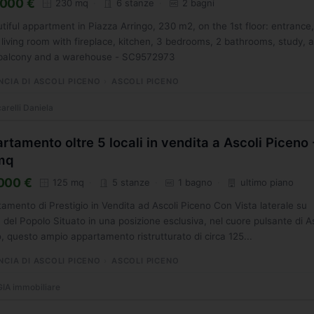
000 €
230 mq
6 stanze
2 bagni
tiful appartment in Piazza Arringo, 230 m2, on the 1st floor: entrance
living room with fireplace, kitchen, 3 bedrooms, 2 bathrooms, study, 
 balcony and a warehouse - SC9572973
NCIA DI ASCOLI PICENO
ASCOLI PICENO
arelli Daniela
rtamento oltre 5 locali in vendita a Ascoli Piceno 
mq
000 €
125 mq
5 stanze
1 bagno
ultimo piano
amento di Prestigio in Vendita ad Ascoli Piceno Con Vista laterale su
 del Popolo Situato in una posizione esclusiva, nel cuore pulsante di A
, questo ampio appartamento ristrutturato di circa 125...
NCIA DI ASCOLI PICENO
ASCOLI PICENO
A immobiliare