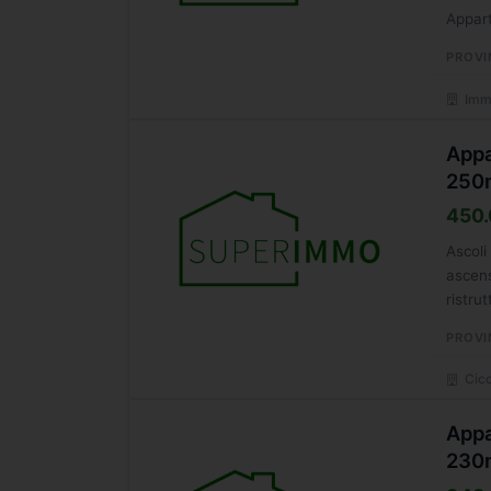
Appart
PROVI
Immo
Appa
250
450.
Ascoli
ascen
ristru
PROVI
Cicc
Appa
230