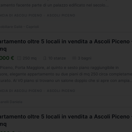
amento facente parte di un palazzo edificato nel secolo...
NCIA DI ASCOLI PICENO
ASCOLI PICENO
biliare Galiè - Caprioli
rtamento oltre 5 locali in vendita a Ascoli Piceno 
mq
000 €
250 mq
10 stanze
3 bagni
 Piceno, Porta Maggiore, al quinto e sesto piano raggiungibile in
sore, elegante appartamento su due piani di mq 250 circa completam
tturato. Al V0 piano si trovano un salone doppio che si apre con ampia..
NCIA DI ASCOLI PICENO
ASCOLI PICENO
arelli Daniela
rtamento oltre 5 locali in vendita a Ascoli Piceno 
mq