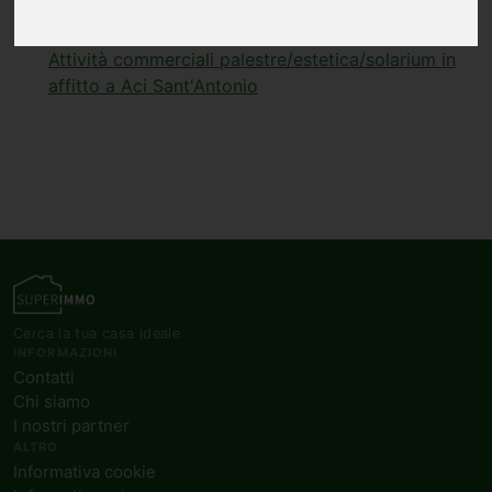
vendita a Milano
Attività commerciali palestre/estetica/solarium in
affitto a Aci Sant'Antonio
Cerca la tua casa ideale
INFORMAZIONI
Contatti
Chi siamo
I nostri partner
ALTRO
Informativa cookie