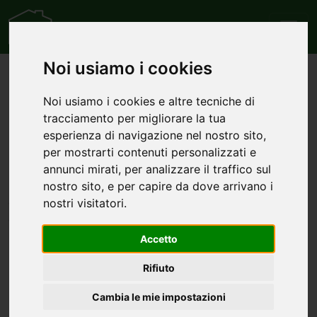
Noi usiamo i cookies
Home
Attività commerciali
Palestre/Estetica/Solarium
Noi usiamo i cookies e altre tecniche di
Annunci di attività
tracciamento per migliorare la tua
esperienza di navigazione nel nostro sito,
commerciali
per mostrarti contenuti personalizzati e
palestre/estetica/solarium
annunci mirati, per analizzare il traffico sul
nostro sito, e per capire da dove arrivano i
cerca l'immobile di tuo interessa tra l'elenco dei comuni
nostri visitatori.
che hanno più annunci di attività commerciali
palestre/estetica/solarium
Accetto
Attività commerciali palestre/estetica/solarium in
Rifiuto
vendita a Alcamo
Cambia le mie impostazioni
Attività commerciali palestre/estetica/solarium in