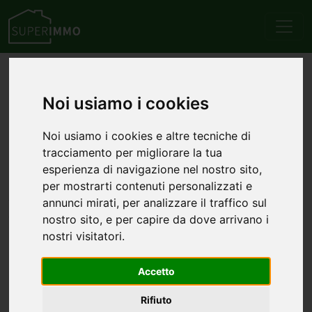
Home
Attività commerciali
Hotel/Alberghi/Residence
Noi usiamo i cookies
Annunci di attività
commerciali
Noi usiamo i cookies e altre tecniche di
tracciamento per migliorare la tua
hotel/alberghi/residence
esperienza di navigazione nel nostro sito,
per mostrarti contenuti personalizzati e
cerca l'immobile di tuo interessa tra l'elenco dei comuni
annunci mirati, per analizzare il traffico sul
che hanno più annunci di attività commerciali
nostro sito, e per capire da dove arrivano i
hotel/alberghi/residence
nostri visitatori.
Attività commerciali hotel/alberghi/residence in
Accetto
vendita a Fiuggi
Rifiuto
Attività commerciali hotel/alberghi/residence in