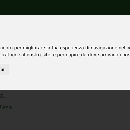
rilocali
mento per migliorare la tua esperienza di navigazione nel n
 traffico sul nostro sito, e per capire da dove arrivano i nost
o dei comuni che hanno più annunci di attici trilocali
oni
rmi
 Terme