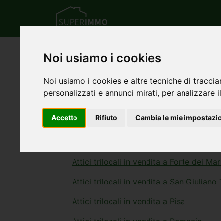
Home
Attici
Trilocali
Noi usiamo i cookies
Annunci di attici t
Noi usiamo i cookies e altre tecniche di traccia
personalizzati e annunci mirati, per analizzare il
cerca l'immobile di tuo interessa tra l'elenc
Accetto
Rifiuto
Cambia le mie impostazi
Attici trilocali in vendita a Massa
Attici trilocali in vendita a Roma
Attici trilocali in vendita a Forte dei Ma
Attici trilocali in vendita a San Giuliano
Attici trilocali in vendita a Pisa