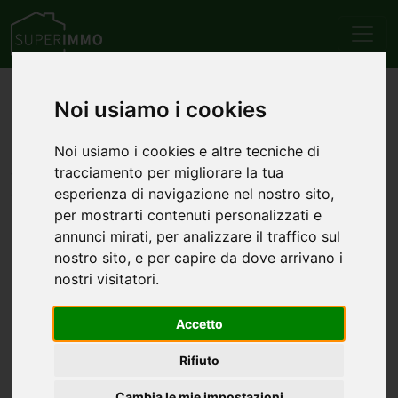
Home
Terreni
altro
Noi usiamo i cookies
Annunci di terreni altro
Noi usiamo i cookies e altre tecniche di
tracciamento per migliorare la tua
cerca l'immobile di tuo interessa tra l'elenco dei comuni
esperienza di navigazione nel nostro sito,
che hanno più annunci di terreni altro
per mostrarti contenuti personalizzati e
Terreni altro in vendita a Campobasso
annunci mirati, per analizzare il traffico sul
nostro sito, e per capire da dove arrivano i
Terreni altro in vendita a Messina
nostri visitatori.
Terreni altro in vendita a Teramo
Accetto
Terreni altro in vendita a Grosseto
Rifiuto
Terreni altro in vendita a Caltanissetta
Cambia le mie impostazioni