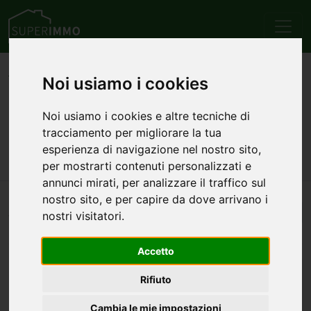
Home
Emilia Romagna
Provincia di Piacenza
Noi usiamo i cookies
Vernasca
Vendita
Appartamenti
Annunci di appartamenti in
Noi usiamo i cookies e altre tecniche di
tracciamento per migliorare la tua
vendita a Vernasca
esperienza di navigazione nel nostro sito,
per mostrarti contenuti personalizzati e
annunci mirati, per analizzare il traffico sul
nostro sito, e per capire da dove arrivano i
Automatico
nostri visitatori.
1
annuncio — 1–1 visualizzato
Accetto
Rifiuto
Cambia le mie impostazioni