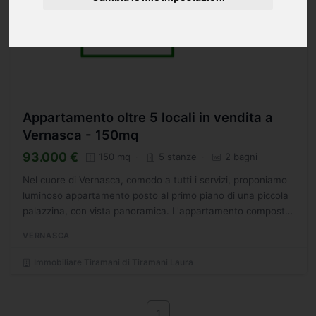
Appartamento oltre 5 locali in vendita a
Vernasca - 150mq
93.000 €
150 mq
5 stanze
2 bagni
Nel cuore di Vernasca, comodo a tutti i servizi, proponiamo
luminoso appartamento posto al primo piano di una piccola
palazzina, con vista panoramica. L'appartamento composto
da ingresso, cucinotto con tinello, sala, quattro...
VERNASCA
Immobiliare Tiramani di Tiramani Laura
1