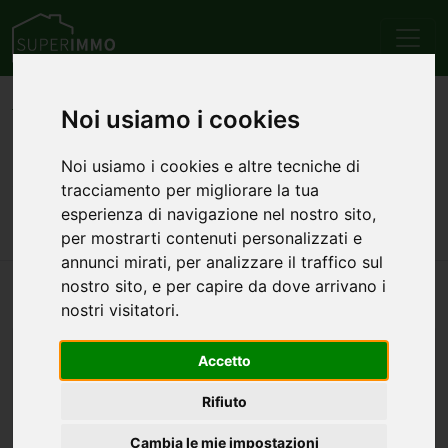
Home
Emilia Romagna
Provincia di Piacenza
Noi usiamo i cookies
Ponte dell'Olio
Vendita
Appartamenti
Annunci di appartamenti in
Noi usiamo i cookies e altre tecniche di
tracciamento per migliorare la tua
vendita a Ponte dell'Olio
esperienza di navigazione nel nostro sito,
per mostrarti contenuti personalizzati e
annunci mirati, per analizzare il traffico sul
nostro sito, e per capire da dove arrivano i
Nessun annuncio trovato per questa ricerca.
nostri visitatori.
ALTRE CATEGORIE
Accetto
Attici in vendita a Ponte dell'Olio
Case/Ville in vendita a Ponte dell'Olio
Rifiuto
Uffici in vendita a Ponte dell'Olio
Cambia le mie impostazioni
Commerciali/Industriali in vendita a Ponte dell'Olio