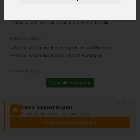
Terreni in vendita a Ponte dell'Olio
Box/Garage/Posto Auto in vendita a Ponte dell'Olio
Attività commerciali in vendita a Ponte dell'Olio
AREA PIÙ AMPIA
Cerca la tua casa ideale in provincia di Piacenza
Cerca la tua casa ideale in Emilia Romagna
NUOVA RICERCA
Torna alla homepage
ANNUNCIO
Cerchi idee per la casa?
Su superimmo trovi casa, qui la arredi.
Casa & Cucina su Amazon