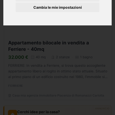
Cambia le mie impostazioni
Appartamento bilocale in vendita a
Ferriere - 40mq
32.000 €
40 mq
2 stanze
1 bagno
FERRIERE: In vendita a Ferriere, si trova questo accogliente
appartamento libero al rogito in ottimo stato attuale. Situato
al primo piano di un edificio costruito nel 1980, l'immobile si
presenta con una superficie totale...
FERRIERE
Casa mia agenzia immobiliare Piacenza di Romanazzi Carlotta
ANNUNCIO
Cerchi idee per la casa?