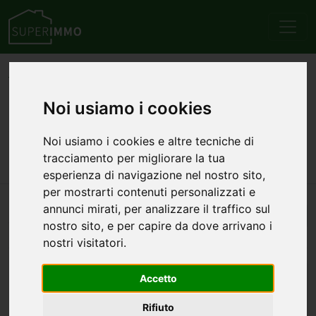
Home
Emilia Romagna
Provincia di Piacenza
Ferriere
Vendita
Appartamenti
Noi usiamo i cookies
Annunci di appartamenti in
Noi usiamo i cookies e altre tecniche di
vendita a Ferriere
tracciamento per migliorare la tua
esperienza di navigazione nel nostro sito,
per mostrarti contenuti personalizzati e
annunci mirati, per analizzare il traffico sul
Automatico
3
annunci — 1–3 visualizzati
nostro sito, e per capire da dove arrivano i
nostri visitatori.
Accetto
Rifiuto