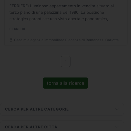
FERRIERE: Luminoso appartamento in vendita situato al
terzo piano di una palazzina del 1980. La posizione
strategica garantisce una vista aperta e panoramica,
rendendolo ideale per chi desidera vivere in un contesto
FERRIERE
residenziale...
Casa mia agenzia immobiliare Piacenza di Romanazzi Carlotta
1
torna alla ricerca
CERCA PER ALTRE CATEGORIE
CERCA PER ALTRE CITTÀ