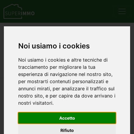
Home
Emilia Romagna
Provincia di Piacenza
Cortemaggiore
Vendita
Appartamenti
Noi usiamo i cookies
Annunci di appartamenti in
Noi usiamo i cookies e altre tecniche di
vendita a Cortemaggiore
tracciamento per migliorare la tua
esperienza di navigazione nel nostro sito,
per mostrarti contenuti personalizzati e
annunci mirati, per analizzare il traffico sul
Automatico
3
annunci — 1–3 visualizzati
nostro sito, e per capire da dove arrivano i
nostri visitatori.
Accetto
Rifiuto