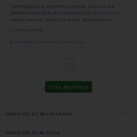
Cortemaggiore, in condominio signorile, vicino ad una
bellissima zona verde ed a pochi passi dal centro storico,
comodo per tutti i servizi e le scuole, proponiamo un
appartamento di ampia metratura ideale per una famiglia...
CORTEMAGGIORE
Immobiliare Tiramani di Tiramani Laura
1
torna alla ricerca
CERCA PER ALTRE CATEGORIE
CERCA PER ALTRE CITTÀ