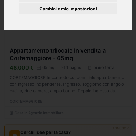
Cambia le mie impostazioni
Appartamento trilocale in vendita a
Cortemaggiore - 65mq
48.000 €
65 mq
1 bagno
piano terra
CORTEMAGGIORE In contesto condominiale appartamento
con ingresso indipendente. Ingresso, soggiorno con angolo
cucina, due camere, ampio bagno. Doppio ingresso da
cortile condominiale. Possibilità garage singolo.
CORTEMAGGIORE
Riscaldamento...
Casa In Agenzia Immobiliare
ANNUNCIO
Cerchi idee per la casa?