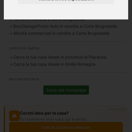
Uffici in vendita a Corte Brugnatella
Commerciali/Industriali in vendita a Corte Brugnatella
Terreni in vendita a Corte Brugnatella
Box/Garage/Posto Auto in vendita a Corte Brugnatella
Attività commerciali in vendita a Corte Brugnatella
AREA PIÙ AMPIA
Cerca la tua casa ideale in provincia di Piacenza
Cerca la tua casa ideale in Emilia Romagna
NUOVA RICERCA
Torna alla homepage
ANNUNCIO
Cerchi idee per la casa?
Su superimmo trovi casa, qui la arredi.
Casa & Cucina su Amazon