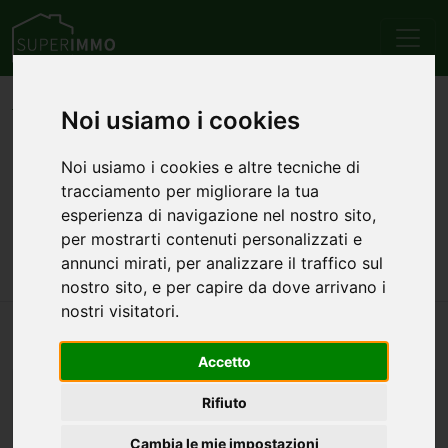
Home
Emilia Romagna
Provincia di Piacenza
Noi usiamo i cookies
Corte Brugnatella
Vendita
Appartamenti
Annunci di appartamenti in
Noi usiamo i cookies e altre tecniche di
tracciamento per migliorare la tua
vendita a Corte
esperienza di navigazione nel nostro sito,
per mostrarti contenuti personalizzati e
Brugnatella
annunci mirati, per analizzare il traffico sul
nostro sito, e per capire da dove arrivano i
nostri visitatori.
Nessun annuncio trovato per questa ricerca.
Accetto
ALTRE CATEGORIE
Rifiuto
Attici in vendita a Corte Brugnatella
Case/Ville in vendita a Corte Brugnatella
Cambia le mie impostazioni