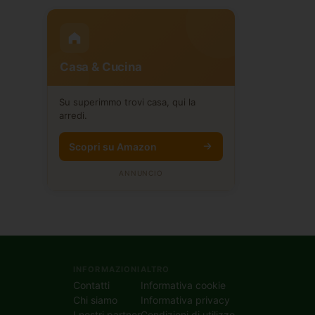
Casa & Cucina
Su superimmo trovi casa, qui la
arredi.
Scopri su Amazon
ANNUNCIO
INFORMAZIONI
ALTRO
Contatti
Informativa cookie
Chi siamo
Informativa privacy
I nostri partner
Condizioni di utilizzo