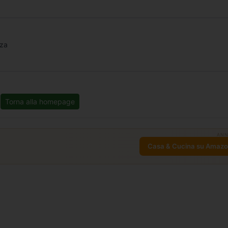
nza
Torna alla homepage
ANN
Casa & Cucina su Amaz