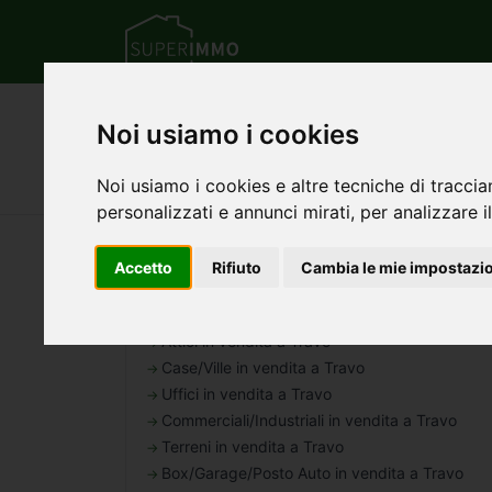
Home
Emilia Romagna
Provincia di Pia
Noi usiamo i cookies
Annunci di appartamen
Noi usiamo i cookies e altre tecniche di traccia
personalizzati e annunci mirati, per analizzare il
Nessun annuncio trovato per questa ricerca.
Accetto
Rifiuto
Cambia le mie impostazi
ALTRE CATEGORIE
Attici in vendita a Travo
Case/Ville in vendita a Travo
Uffici in vendita a Travo
Commerciali/Industriali in vendita a Travo
Terreni in vendita a Travo
Box/Garage/Posto Auto in vendita a Travo