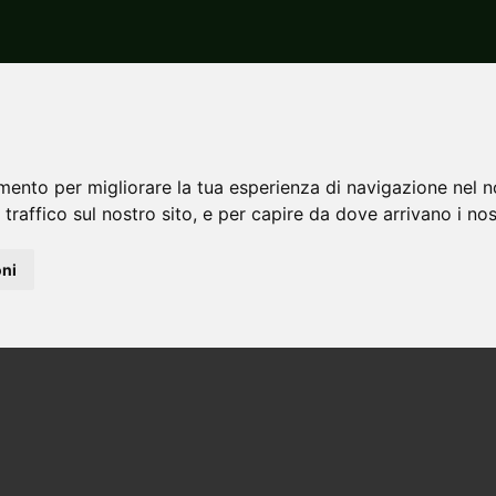
cenza
Travo
Vendita
Appartamenti
ti in vendita a Travo
mento per migliorare la tua esperienza di navigazione nel n
 traffico sul nostro sito, e per capire da dove arrivano i nost
oni