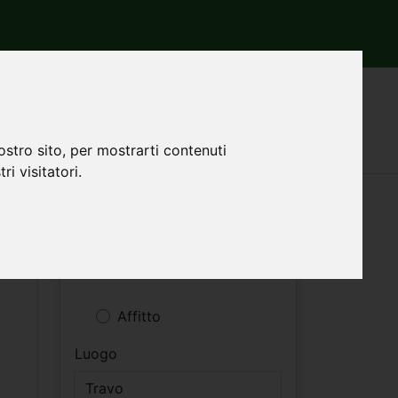
ostro sito, per mostrarti contenuti
ri visitatori.
Filtri ricerca
Vendita
Affitto
Luogo