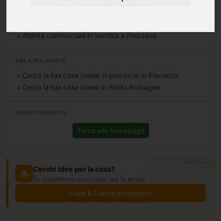
Terreni in vendita a Piozzano
Box/Garage/Posto Auto in vendita a Piozzano
Attività commerciali in vendita a Piozzano
AREA PIÙ AMPIA
Cerca la tua casa ideale in provincia di Piacenza
Cerca la tua casa ideale in Emilia Romagna
NUOVA RICERCA
Torna alla homepage
ANNUNCIO
Cerchi idee per la casa?
Su superimmo trovi casa, qui la arredi.
Casa & Cucina su Amazon