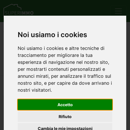
Home
Emilia Romagna
Provincia di Piacenza
Noi usiamo i cookies
Piozzano
Vendita
Appartamenti
Annunci di appartamenti in
Noi usiamo i cookies e altre tecniche di
tracciamento per migliorare la tua
vendita a Piozzano
esperienza di navigazione nel nostro sito,
per mostrarti contenuti personalizzati e
annunci mirati, per analizzare il traffico sul
nostro sito, e per capire da dove arrivano i
Nessun annuncio trovato per questa ricerca.
nostri visitatori.
ALTRE CATEGORIE
Accetto
Attici in vendita a Piozzano
Case/Ville in vendita a Piozzano
Rifiuto
Uffici in vendita a Piozzano
Cambia le mie impostazioni
Commerciali/Industriali in vendita a Piozzano