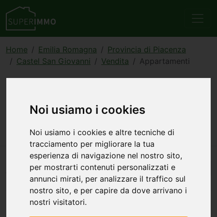
Home
Emilia Romagna
Provincia di Piacenza
Castel San Giovanni
Vendita
Appartamenti
Annunci di appartamenti in
vendita a Castel San
Noi usiamo i cookies
Giovanni
Noi usiamo i cookies e altre tecniche di
tracciamento per migliorare la tua
esperienza di navigazione nel nostro sito,
per mostrarti contenuti personalizzati e
Automatico
8
annunci — 1–8 visualizzati
annunci mirati, per analizzare il traffico sul
nostro sito, e per capire da dove arrivano i
nostri visitatori.