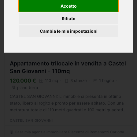
Accetto
Rifiuto
Cambia le mie impostazioni
Appartamento trilocale in vendita a Castel
San Giovanni - 110mq
120.000 €
110 mq
3 stanze
1 bagno
piano terra
CASTEL SAN GIOVANNI: L'immobile si presenta in ottimo
stato, libero al rogito e pronto per essere abitato. Con una
metratura totale di 110 metri quadrati e 100 metri quadrati
calpestabili, l'appartamento composto da tre...
CASTEL SAN GIOVANNI
Casa mia agenzia immobiliare Piacenza di Romanazzi Carlotta