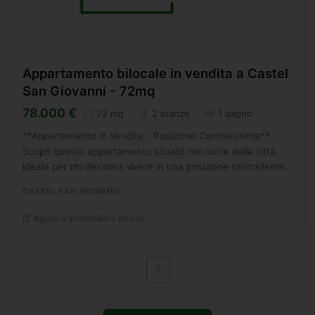
Appartamento bilocale in vendita a Castel
San Giovanni - 72mq
78.000 €
72 mq
2 stanze
1 bagno
**Appartamento in Vendita - Posizione Centralissima**
Scopri questo appartamento situato nel cuore della città,
ideale per chi desidera vivere in una posizione centralissima
con tutti i comfort a portata di mano. L'immobile...
CASTEL SAN GIOVANNI
Agenzia Immobiliare Incasa
1