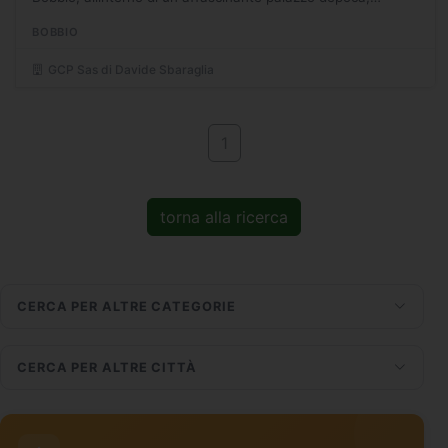
proponiamo in vendita un appartamento di rara bellezza,
BOBBIO
arricchito...
GCP Sas di Davide Sbaraglia
1
torna alla ricerca
CERCA PER ALTRE CATEGORIE
CERCA PER ALTRE CITTÀ