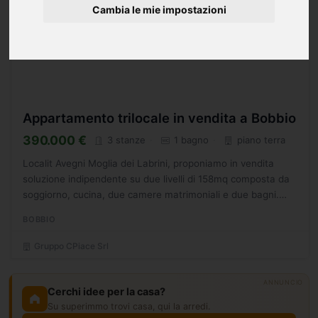
Cambia le mie impostazioni
Appartamento trilocale in vendita a Bobbio
390.000 €
3 stanze
1 bagno
piano terra
Localit Avegni Moglia dei Labrini, proponiamo in vendita
soluzione indipendente su due livelli di 158mq composta da
soggiorno, cucina, due camere matrimoniali e due bagni.
Adiacente all'immobile, troviamo dei portici e rimesse...
BOBBIO
Gruppo CPiace Srl
ANNUNCIO
Cerchi idee per la casa?
Su superimmo trovi casa, qui la arredi.