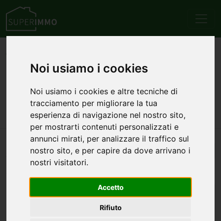
Home
Emilia Romagna
Provincia di Piacenza
Bobbio
Vendita
Appartamenti
Noi usiamo i cookies
Annunci di appartamenti in
Noi usiamo i cookies e altre tecniche di
vendita a Bobbio
tracciamento per migliorare la tua
esperienza di navigazione nel nostro sito,
per mostrarti contenuti personalizzati e
annunci mirati, per analizzare il traffico sul
nostro sito, e per capire da dove arrivano i
Automatico
2
annunci — 1–2 visualizzati
nostri visitatori.
Accetto
Rifiuto