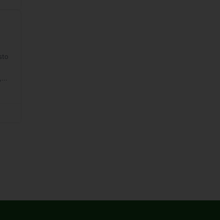
sto
...