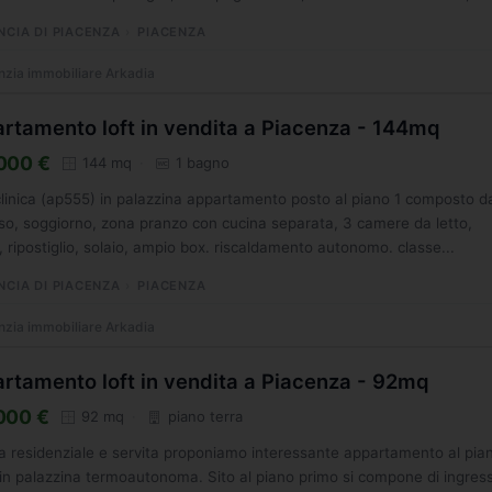
NCIA DI PIACENZA
PIACENZA
zia immobiliare Arkadia
rtamento loft in vendita a Piacenza - 144mq
000 €
144 mq
1 bagno
linica (ap555) in palazzina appartamento posto al piano 1 composto d
so, soggiorno, zona pranzo con cucina separata, 3 camere da letto,
 ripostiglio, solaio, ampio box. riscaldamento autonomo. classe...
NCIA DI PIACENZA
PIACENZA
zia immobiliare Arkadia
rtamento loft in vendita a Piacenza - 92mq
000 €
92 mq
piano terra
a residenziale e servita proponiamo interessante appartamento al pia
in palazzina termoautonoma. Sito al piano primo si compone di ingres