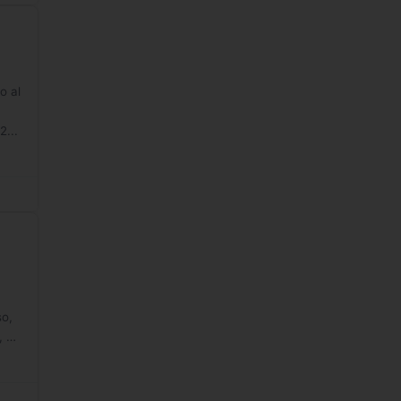
o al
2...
so,
, 3