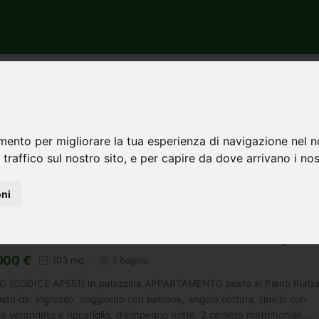
cenza
Piacenza
Vendita
Appartamenti
Loft
ti loft in vendita a Piacenza
mento per migliorare la tua esperienza di navigazione nel n
 traffico sul nostro sito, e per capire da dove arrivano i nost
Automatico
oni
rtamento loft in vendita a Piacenza - 103mq
000 €
103 mq
1 bagno
O (CODICE AP551) In palazzina APPARTAMENTO posto al Piano Rialz
to da: ingresso, soggiorno con balcone, angolo cottura, tinello con
e verandato e ripostiglio, disimpegno notte, 2 camere matrimoniali,...