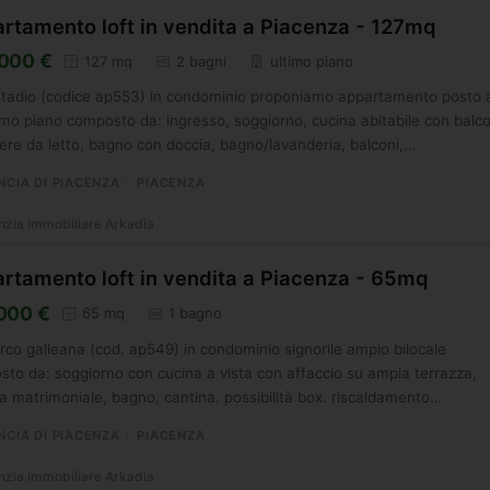
rtamento loft in vendita a Piacenza - 127mq
000 €
127 mq
2 bagni
ultimo piano
tadio (codice ap553) in condominio proponiamo appartamento posto a
imo piano composto da: ingresso, soggiorno, cucina abitabile con balc
re da letto, bagno con doccia, bagno/lavanderia, balconi,...
NCIA DI PIACENZA
PIACENZA
zia immobiliare Arkadia
rtamento loft in vendita a Piacenza - 65mq
000 €
65 mq
1 bagno
arco galleana (cod. ap549) in condominio signorile ampio bilocale
to da: soggiorno con cucina a vista con affaccio su ampia terrazza,
 matrimoniale, bagno, cantina. possibilità box. riscaldamento
mo....
NCIA DI PIACENZA
PIACENZA
zia immobiliare Arkadia