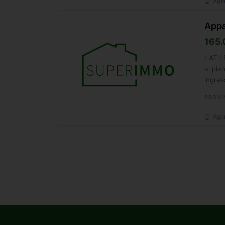
Agen
Appa
165.
LAT.L
al pia
ingres
PROVI
Agen