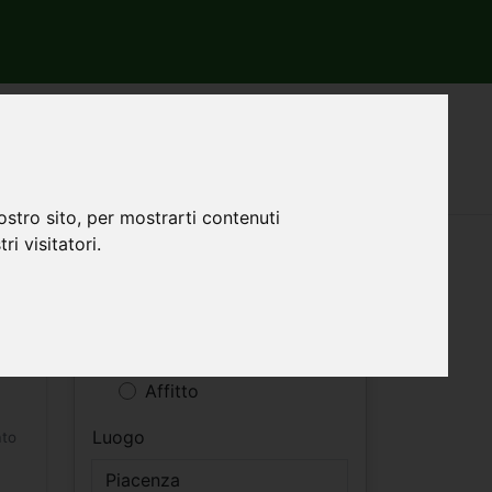
ostro sito, per mostrarti contenuti
ri visitatori.
Filtri ricerca
Vendita
Affitto
Luogo
ato