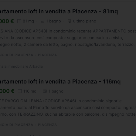
rtamento loft in vendita a Piacenza - 81mq
000 €
81 mq
1 bagno
ultimo piano
SIANA (CODICE AP548) In condominio recente APPARTAMENTO post
rvito da ascensore così composto: soggiorno con cucina a vista,
egno notte, 2 camere da letto, bagno, ripostiglio/lavanderia, terrazzo, 
NCIA DI PIACENZA
PIACENZA
zia immobiliare Arkadia
rtamento loft in vendita a Piacenza - 116mq
000 €
116 mq
1 bagno
E PARCO GALLEANA (CODICE AP546) In condominio signorile
amento posto al Piano 1o servito da ascensore così composto: ingres
rno, con TERRAZZINO, cucina abitabile con balcone, disimpegno notte
...
NCIA DI PIACENZA
PIACENZA