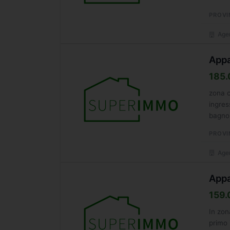
PROVI
Agen
Appa
185.
zona c
ingres
bagno,
PROVI
Agen
Appa
159.
In zon
primo 