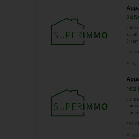
Appa
245.
zona s
ed ult
3 came
PROVI
Agen
Appa
162.
vic. p
compos
camera
autono
PROVI
Agen