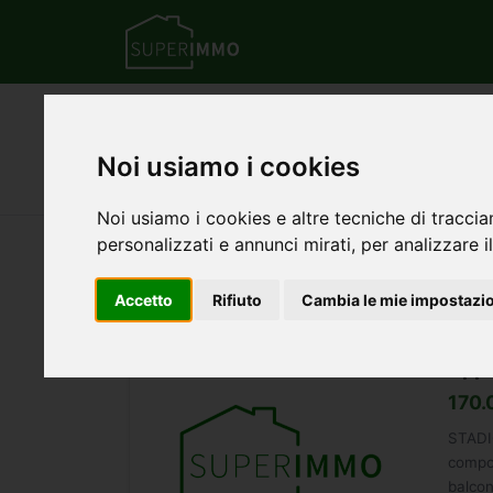
Home
Emilia Romagna
Provincia di Pia
Annunci di appartamen
Noi usiamo i cookies
Noi usiamo i cookies e altre tecniche di traccia
personalizzati e annunci mirati, per analizzare il
9
annunci — 1–9 visualizzati
Accetto
Rifiuto
Cambia le mie impostazi
Appa
170.
STADI
compos
balcon