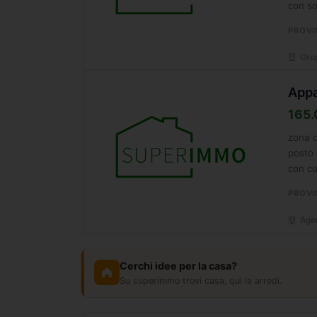
con so
PROVI
Grup
Appa
165.
zona d
posto 
con cu
PROVI
Agen
Cerchi idee per la casa?
Su superimmo trovi casa, qui la arredi.