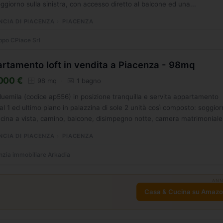
ggiorno sulla sinistra, con accesso diretto al balcone ed una...
NCIA DI PIACENZA
PIACENZA
po CPiace Srl
rtamento loft in vendita a Piacenza - 98mq
000 €
98 mq
1 bagno
uemila (codice ap556) in posizione tranquilla e servita appartamento
al 1 ed ultimo piano in palazzina di sole 2 unità così composto: soggio
cina a vista, camino, balcone, disimpegno notte, camera matrimoniale,
NCIA DI PIACENZA
PIACENZA
zia immobiliare Arkadia
ANN
Casa & Cucina su Amaz