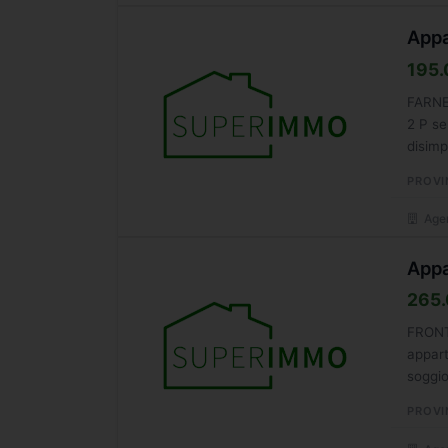
Appa
195.
FARNE
2 P se
disimp
PROVI
Agen
Appa
265.
FRONT
appart
soggio
camere
PROVI