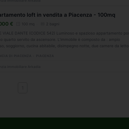
zia immobiliare Arkadia
rtamento loft in vendita a Piacenza - 100mq
000 €
100 mq
2 bagni
E VIALE DANTE (CODICE 542) Luminoso e spazioso appartamento po
no quarto servito da ascensore. L'immobile è composto da : ampio
so, soggiorno, cucina abitabile, disimpegno notte, due camere da letto,
NCIA DI PIACENZA
PIACENZA
zia immobiliare Arkadia
1