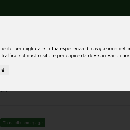
 Pordenone
Polcenigo
Vendita
ndita a Polcenigo
mento per migliorare la tua esperienza di navigazione nel n
 traffico sul nostro sito, e per capire da dove arrivano i nost
oni
none
Torna alla homepage