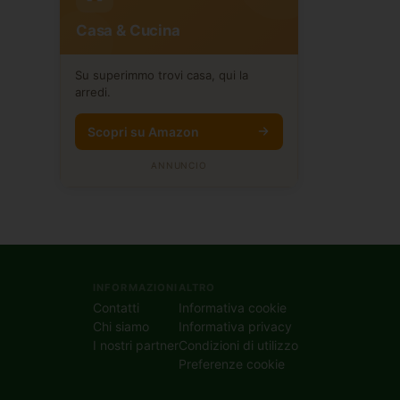
Casa & Cucina
Su superimmo trovi casa, qui la
arredi.
Scopri su Amazon
ANNUNCIO
INFORMAZIONI
ALTRO
Contatti
Informativa cookie
Chi siamo
Informativa privacy
I nostri partner
Condizioni di utilizzo
Preferenze cookie