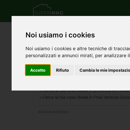
Home
Friuli Venezia Giulia
Provincia di
Noi usiamo i cookies
Case e immobili in ve
Noi usiamo i cookies e altre tecniche di traccia
personalizzati e annunci mirati, per analizzare il
Nessun annuncio trovato per questa ricerca.
Accetto
Rifiuto
Cambia le mie impostazi
AREA PIÙ AMPIA
Cerca la tua casa ideale in provincia di Porde
Cerca la tua casa ideale in Friuli Venezia Giulia
NUOVA RICERCA