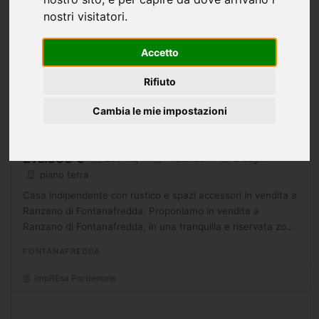
nostri visitatori.
Accetto
Rifiuto
Cambia le mie impostazioni
Casa/Villa rustico/casale/masseria in
vendita a Fontanafredda - 250mq
215.000 €
250 mq
4 stanze
2 bagni
piano terra
Casa indipendente con rustico e spazi accessori in vendita a
Ranzano di Fontanafredda. Proponiamo in vendita a
Ranzano di Fontanafredda, in una tranquilla e riservata zona
residenziale a pochi minuti dal centro di Vigonovo,...
FONTANAFREDDA
impREsa Pordenone