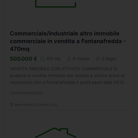
Commerciale/Industriale altro immobile
commerciale in vendita a Fontanafredda -
470mq
500.000 €
470 mq
8 stanze
2 bagni
VENDITA IMMOBILE CON ATTIVITA' COMMERCIALE Si
propone in vendita immobile con avviata e storica attivit di
ristorazione sito a Fontanafredda a pochi passi dalla SS13
Pontebbana. Il locale ha notevoli dimensioni, con buone...
FONTANAFREDDA
Marchiori & Contino Snc