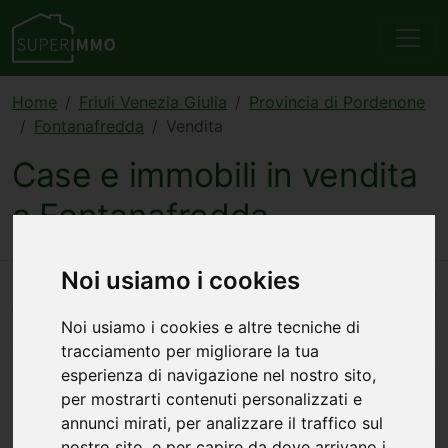
Home
Friuli Venezia Giulia
Provincia di Pordenone
Fontanafredda
Vendita
Case e immobili in vendita
a Fontanafredda
Noi usiamo i cookies
Automatico
12
annunci — 1–12 visualizzati
Noi usiamo i cookies e altre tecniche di
tracciamento per migliorare la tua
esperienza di navigazione nel nostro sito,
per mostrarti contenuti personalizzati e
annunci mirati, per analizzare il traffico sul
nostro sito, e per capire da dove arrivano i