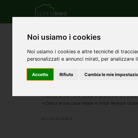
Home
Friuli Venezia Giulia
Provincia di
Noi usiamo i cookies
Case e immobili in ve
Noi usiamo i cookies e altre tecniche di traccia
personalizzati e annunci mirati, per analizzare il
Nessun annuncio trovato per questa ricerca.
Accetto
Rifiuto
Cambia le mie impostazi
AREA PIÙ AMPIA
Cerca la tua casa ideale in provincia di Porde
Cerca la tua casa ideale in Friuli Venezia Giulia
NUOVA RICERCA