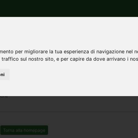
 Pordenone
Barcis
Vendita
ndita a Barcis
mento per migliorare la tua esperienza di navigazione nel n
 traffico sul nostro sito, e per capire da dove arrivano i nost
oni
none
Torna alla homepage