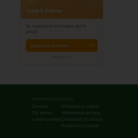
Casa & Cucina
Su superimmo trovi casa, qui la
arredi.
Scopri su Amazon
ANNUNCIO
INFORMAZIONI
ALTRO
Contatti
Informativa cookie
Chi siamo
Informativa privacy
I nostri partner
Condizioni di utilizzo
Preferenze cookie