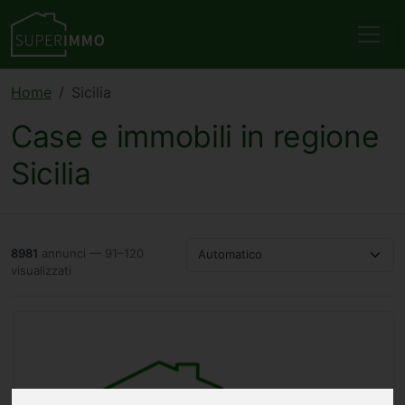
Home
Sicilia
Case e immobili in regione
Sicilia
8981
annunci — 91–120
Automatico
visualizzati