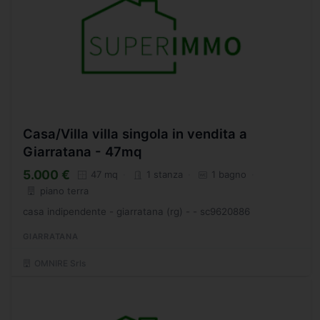
Casa/Villa villa singola in vendita a
Giarratana - 47mq
5.000 €
47 mq
1 stanza
1 bagno
piano terra
casa indipendente - giarratana (rg) - - sc9620886
GIARRATANA
OMNIRE Srls