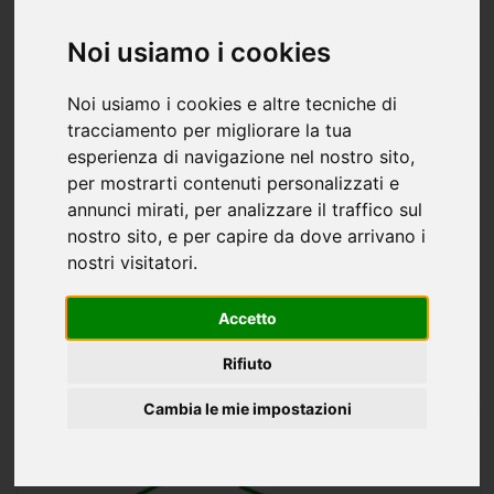
Noi usiamo i cookies
Noi usiamo i cookies e altre tecniche di
tracciamento per migliorare la tua
Appartamento quadrilocale in vendita a
esperienza di navigazione nel nostro sito,
Alcamo - 170mq
per mostrarti contenuti personalizzati e
annunci mirati, per analizzare il traffico sul
98.000 €
170 mq
4 stanze
2 bagni
nostro sito, e per capire da dove arrivano i
Alcamo comodo appartamento di 170 mq commerciali in
nostri visitatori.
zona centrale su via Opera Pastore.\n\nL'appartamento
posto al secondo piano di un palazzo di soli tre condomini si
Accetto
presenta abbastanza luminoso grazie al suo ampio
ALCAMO
prospetto...
Rifiuto
Dg Group Immobiliare
Cambia le mie impostazioni