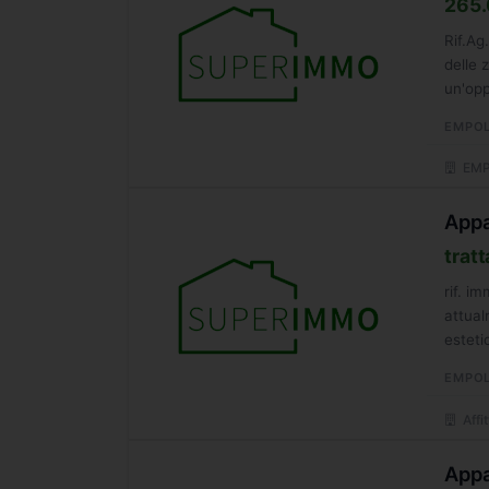
265.
Rif.A
delle 
un'opp
commer
EMPOL
EMP
Appa
tratt
rif. i
attual
esteti
EMPOL
Affi
Appa