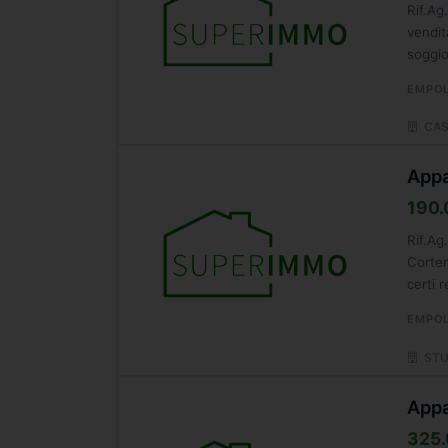
Rif.A
vendit
soggio
EMPOL
CAS
Appa
190.
Rif.A
Corten
certi 
condom
EMPOL
STU
Appa
325.