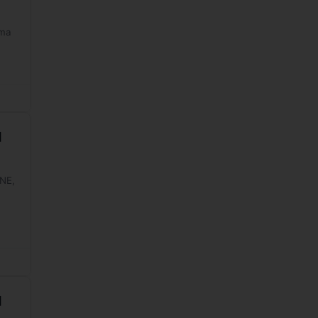
ima
q
NE,
q