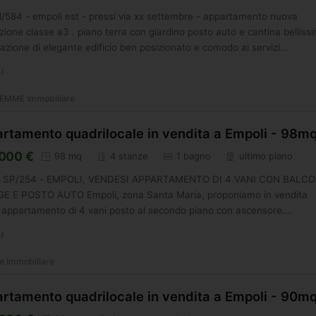
. l/584 - empoli est - pressi via xx settembre - appartamento nuova
zione classe a3 . piano terra con giardino posto auto e cantina belliss
zazione di elegante edificio ben posizionato e comodo ai servizi...
I
EMME Immobiliare
rtamento quadrilocale in vendita a Empoli - 98m
000 €
98 mq
4 stanze
1 bagno
ultimo piano
g. SP/254 - EMPOLI, VENDESI APPARTAMENTO DI 4 VANI CON BALCO
E E POSTO AUTO Empoli, zona Santa Maria, proponiamo in vendita
appartamento di 4 vani posto al secondo piano con ascensore.
azione è composta...
I
 Immobiliare
rtamento quadrilocale in vendita a Empoli - 90m