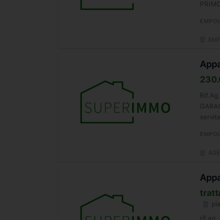
PRIMO
VIDEO
EMPOL
EMP
Appa
230.
Rif.A
GARAG
servit
100...
EMPOL
AGE
Appa
tratt
pia
rif.ag