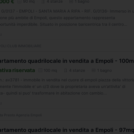
000 €
90 mq
4 stanze
1 bagno
g. G/0137 - EMPOLI - SANTA MARIA A RIPA - RIF. G/0136- Immerso in 
zone più ambite di Empoli, questo appartamento rappresenta
ortunità imperdibile. Situato in posizione baricentrica tra il centro
ciale...
I
OLI CLUB IMMOBILIARE
rtamento quadrilocale in vendita a Empoli - 100
ativa riservata
100 mq
4 stanze
1 bagno
mm.: av3781 - immobile in vendita nel cuore di empoli piazza della vittori
mente l'immobile e' un c/3 dove la proprietaria aveva un'attivita' di
ca- quindi si puo' trasformare in abitazione con cambio...
I
tta Presto Agenzia Empoli
rtamento quadrilocale in vendita a Empoli - 97m