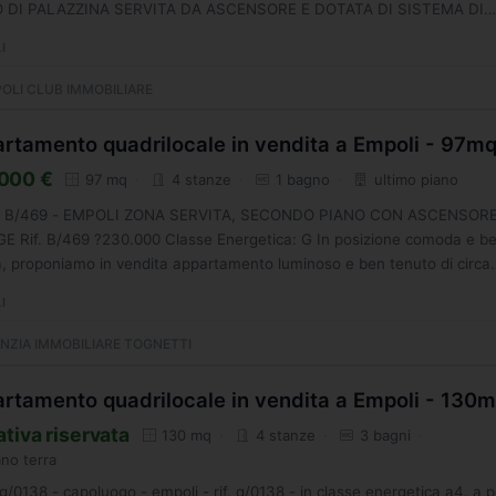
 DI PALAZZINA SERVITA DA ASCENSORE E DOTATA DI SISTEMA DI
SORVEGLIANZA. ABITAZIONE DI GENEROSA...
I
OLI CLUB IMMOBILIARE
rtamento quadrilocale in vendita a Empoli - 97m
000 €
97 mq
4 stanze
1 bagno
ultimo piano
g. B/469 - EMPOLI ZONA SERVITA, SECONDO PIANO CON ASCENSORE
E Rif. B/469 ?230.000 Classe Energetica: G In posizione comoda e b
a, proponiamo in vendita appartamento luminoso e ben tenuto di circa
I
NZIA IMMOBILIARE TOGNETTI
rtamento quadrilocale in vendita a Empoli - 130
ativa riservata
130 mq
4 stanze
3 bagni
no terra
. g/0138 - capoluogo - empoli - rif. g/0138 - in classe energetica a4. a 