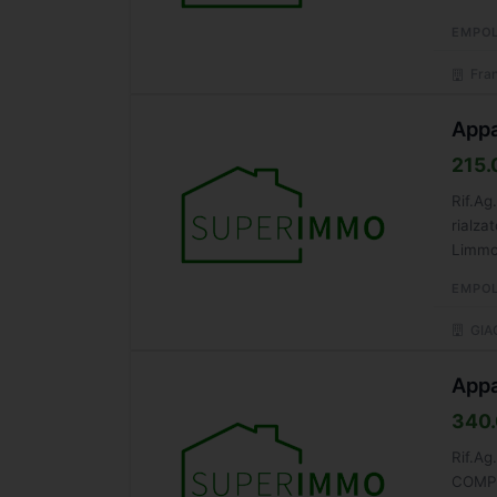
EMPOL
Fran
Appa
215.
Rif.Ag
rialza
Limmob
EMPOL
GIA
Appa
340.
Rif.A
COMP