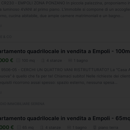
g. CR230 - EMPOLI ZONA PONZANO In piccola palazzina, proponiamo i
a luminoso 4VANI al primo piano. L'immobile si compone di un accogli
rno, cucina abitabile, due ampie camere matrimoniali e un bagno...
I
E & CO
rtamento quadrilocale in vendita a Empoli - 100
000 €
100 mq
4 stanze
1 bagno
g. 9506-05 - CERCHI UN QUATTRO VANI RISTRUTTURATO? La "Casa 
uova" è quello che fa per te! Chiamaci subito! Nelle richieste dei client
requisiti ricorrono assai spesso: spazio esterno, nessuna spesa
iniale,...
I
DIO IMMOBILIARE SERENA
rtamento quadrilocale in vendita a Empoli - 65m
000 €
65 mq
4 stanze
1 bagno
piano terra