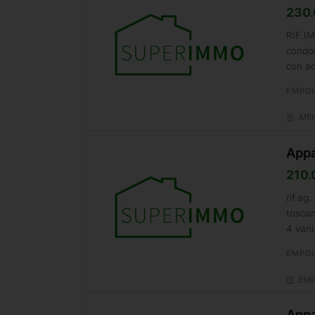
230.
RIF.IM
condom
con ac
EMPOL
Affi
Appa
210.
rif.ag
toscan
4 vani
EMPOL
EMP
Appa