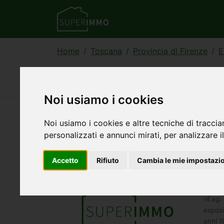
Home
Toscana
Provincia di Firenze
E
Annunci di appartamen
Noi usiamo i cookies
Noi usiamo i cookies e altre tecniche di traccia
123
annunci — 1–30 visualizzati
personalizzati e annunci mirati, per analizzare il
Accetto
Rifiuto
Cambia le mie impostazi
Appa
178.
rif.ag
esposi
anni 1