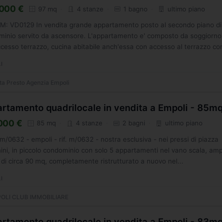
000 €
97 mq
4 stanze
1 bagno
ultimo piano
M: VD0129 In vendita grande appartamento posto al secondo piano di
inio servito da ascensore. L'appartamento e' composto da soggiorno
cesso terrazzo, cucina abitabile anch'essa con accesso al terrazzo con
I
tta Presto Agenzia Empoli
rtamento quadrilocale in vendita a Empoli - 85m
000 €
85 mq
4 stanze
2 bagni
ultimo piano
. m/0632 - empoli - rif. m/0632 - nostra esclusiva - nei pressi di piazza
ini, in piccolo condominio con solo 5 appartamenti nel vano scala, am
 di circa 90 mq, completamente ristrutturato a nuovo nel...
I
OLI CLUB IMMOBILIARE
rtamento quadrilocale in vendita a Empoli - 83m