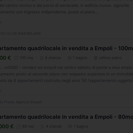
dal centro storico e dal parco di serravalle, in edificio nuovo. signorile
amento con ingresso indipendente, posto al piano...
I
OLI CLUB IMMOBILIARE
rtamento quadrilocale in vendita a Empoli - 100
00 €
100 mq
4 stanze
1 bagno
ultimo piano
m.: vv0000 - vendesi ad empoli nel centro abitato di ponte a elsa ampio
amento posto al secondo piano con soppalco superiore in un immobil
to da 8 appartamenti costruito negli anni '50 l'appartamento oggetto.
I
tta Presto Agenzia Empoli
rtamento quadrilocale in vendita a Empoli - 80m
000 €
80 mq
4 stanze
1 bagno