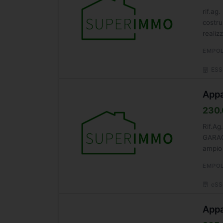
rif.ag
costru
realiz
EMPOL
ESS
Appa
230.
Rif.A
GARAG
ampio 
L'abit
EMPOL
eSSe
Appa