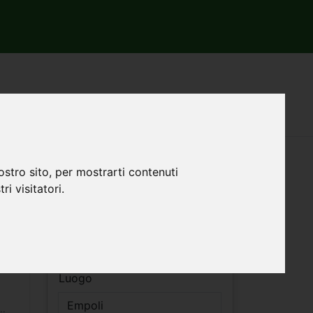
Empoli
Filtri ricerca
ostro sito, per mostrarti contenuti
ri visitatori.
Vendita
q
Affitto
Luogo
..