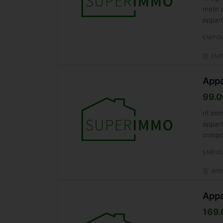
metri 
appart
EMPOL
EMP
Appa
99.0
rif.im
appart
compos
EMPOL
Affi
Appa
169.