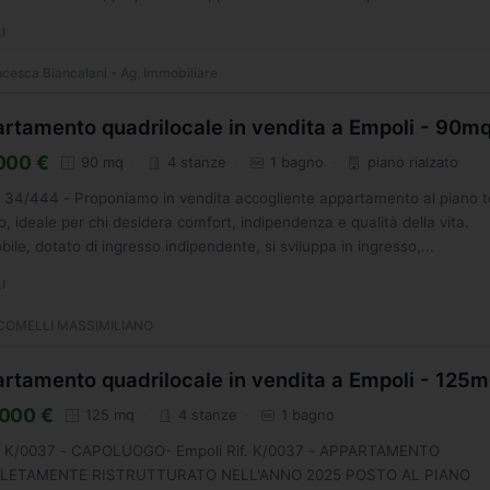
I
cesca Biancalani - Ag. Immobiliare
rtamento quadrilocale in vendita a Empoli - 90m
000 €
90 mq
4 stanze
1 bagno
piano rialzato
. 34/444 - Proponiamo in vendita accogliente appartamento al piano t
to, ideale per chi desidera comfort, indipendenza e qualità della vita.
ile, dotato di ingresso indipendente, si sviluppa in ingresso,...
I
COMELLI MASSIMILIANO
rtamento quadrilocale in vendita a Empoli - 125
000 €
125 mq
4 stanze
1 bagno
g. K/0037 - CAPOLUOGO- Empoli Rif. K/0037 - APPARTAMENTO
LETAMENTE RISTRUTTURATO NELL'ANNO 2025 POSTO AL PIANO