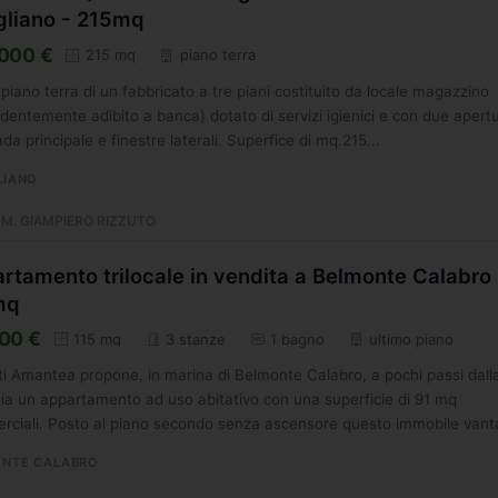
gliano - 215mq
000 €
215 mq
piano terra
 piano terra di un fabbricato a tre piani costituito da locale magazzino
dentemente adibito a banca) dotato di servizi igienici e con due apert
ada principale e finestre laterali. Superfice di mq.215...
LIANO
M. GIAMPIERO RIZZUTO
rtamento trilocale in vendita a Belmonte Calabro 
mq
00 €
115 mq
3 stanze
1 bagno
ultimo piano
i Amantea propone, in marina di Belmonte Calabro, a pochi passi dall
ia un appartamento ad uso abitativo con una superficie di 91 mq
ciali. Posto al piano secondo senza ascensore questo immobile vanta
NTE CALABRO