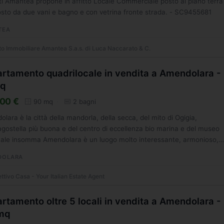
i Amantea propone in affitto Locale Commerciale posto al piano terra
to da due vani e bagno e con vetrina fronte strada. - SC9455681
TEA
o Immobiliare Amantea S.a.s. di Luca Naccarato & C.
rtamento quadrilocale in vendita a Amendolara -
q
00 €
90 mq
2 bagni
lara è la città della mandorla, della secca, del mito di Ogigia,
ragostella più buona e del centro di eccellenza bio marina e del museo
nale insomma Amendolara è un luogo molto interessante, armonioso,
rato...
DOLARA
ttivo Casa - Your Italian Estate Agent
rtamento oltre 5 locali in vendita a Amendolara -
mq