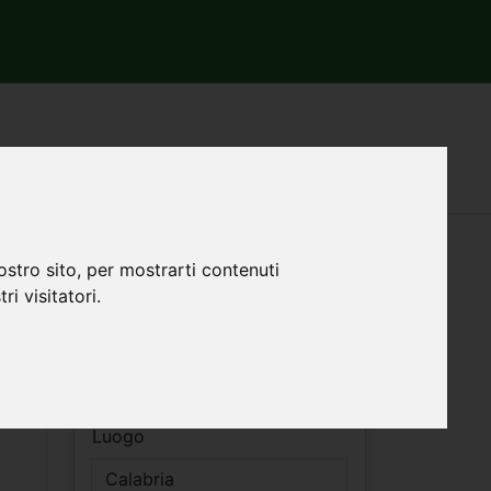
Filtri ricerca
ostro sito, per mostrarti contenuti
ri visitatori.
Vendita
a -
Affitto
Luogo