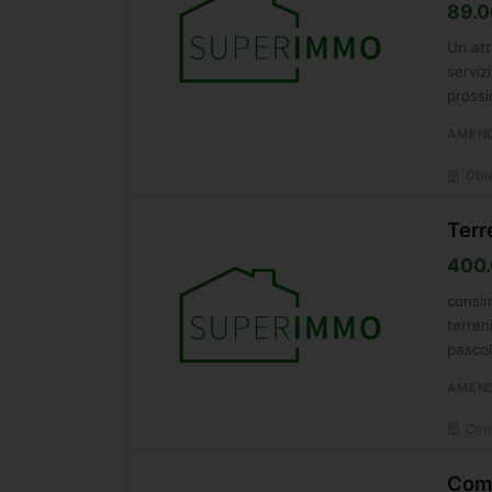
89.0
Un att
serviz
prossi
AMEN
Obie
Terr
400.
consi
terren
pascol
AMEN
Cons
Comm