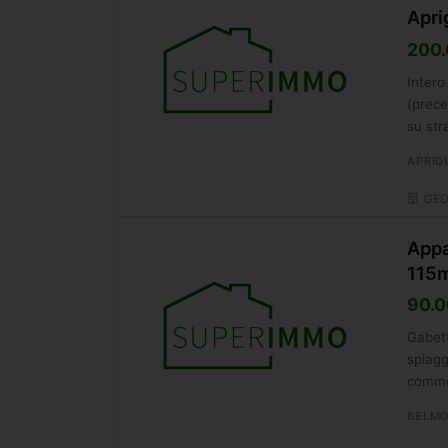
Apri
200.
Intero
(prece
su str
APRIG
GEO
Appa
115
90.0
Gabett
spiagg
commer
BELMO