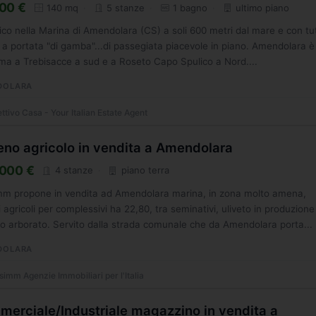
00 €
140 mq
5 stanze
1 bagno
ultimo piano
ico nella Marina di Amendolara (CS) a soli 600 metri dal mare e con tutt
i a portata "di gamba"...di passegiata piacevole in piano. Amendolara è
ma a Trebisacce a sud e a Roseto Capo Spulico a Nord....
DOLARA
ttivo Casa - Your Italian Estate Agent
eno agricolo in vendita a Amendolara
000 €
4 stanze
piano terra
mm propone in vendita ad Amendolara marina, in zona molto amena,
i agricoli per complessivi ha 22,80, tra seminativi, uliveto in produzione
o arborato. Servito dalla strada comunale che da Amendolara porta...
DOLARA
imm Agenzie Immobiliari per l'Italia
erciale/Industriale magazzino in vendita a