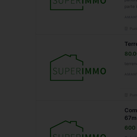
parte 
AMAN
Punt
Terr
80.0
terren
AMAN
Punt
Comm
67m
600