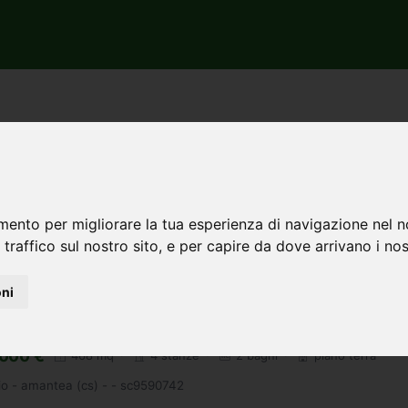
gione Calabria
Automatico
mento per migliorare la tua esperienza di navigazione nel n
 traffico sul nostro sito, e per capire da dove arrivano i nost
oni
erciale/Industriale negozio in vendita a Amante
mq
000 €
468 mq
4 stanze
2 bagni
piano terra
o - amantea (cs) - - sc9590742