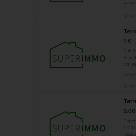
AMAN
Punt
Terr
1 €
Gabett
Amante
con as
AMAN
Punt
Terr
9.00
Gabett
1.810 
locazi