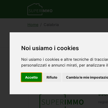
Home
Calabria
Case e immobili in re
Noi usiamo i cookies
Noi usiamo i cookies e altre tecniche di traccia
1868
annunci — 61–90 visualizzati
personalizzati e annunci mirati, per analizzare il
Accetto
Rifiuto
Cambia le mie impostazi
Comm
468
990.
negozi