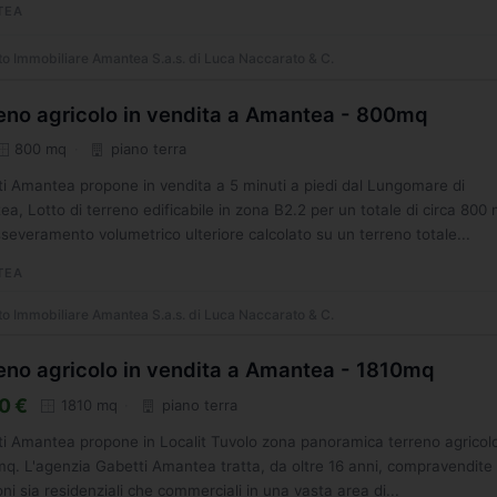
TEA
o Immobiliare Amantea S.a.s. di Luca Naccarato & C.
eno agricolo in vendita a Amantea - 800mq
800 mq
piano terra
i Amantea propone in vendita a 5 minuti a piedi dal Lungomare di
a, Lotto di terreno edificabile in zona B2.2 per un totale di circa 800
severamento volumetrico ulteriore calcolato su un terreno totale...
TEA
o Immobiliare Amantea S.a.s. di Luca Naccarato & C.
eno agricolo in vendita a Amantea - 1810mq
0 €
1810 mq
piano terra
i Amantea propone in Localit Tuvolo zona panoramica terreno agricolo
mq. L'agenzia Gabetti Amantea tratta, da oltre 16 anni, compravendite
oni sia residenziali che commerciali in una vasta area di...