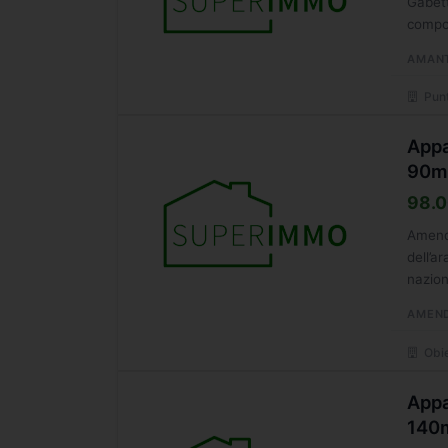
Gabett
compos
AMAN
Punt
Appa
90m
98.0
Amendo
dell’a
nazio
equilib
AMEN
Obie
Appa
140