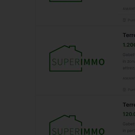
AMAN
Punt
Terr
1.20
Gabett
in zon
attrez
AMAN
Punt
Terr
120.
Gabett
in par