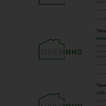
bozza 
AMAN
Punt
Terr
tratt
Gabett
terren
frazi
AMAN
Punt
Terr
295.
Gabett
panora