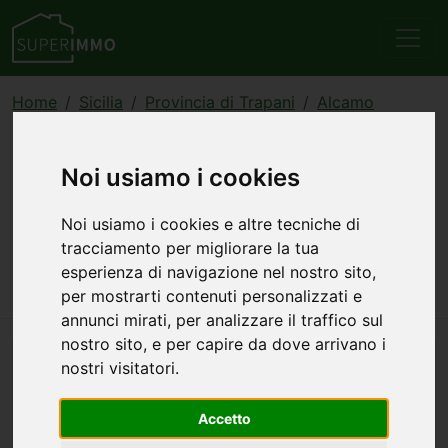
Home
Sicilia
Provincia di Trapani
Alcamo
Vendita
Appartamenti
Oltre 5 locali
annuncio 49907
Noi usiamo i cookies
Appartamento oltre 5 locali
Noi usiamo i cookies e altre tecniche di
in vendita a Alcamo
tracciamento per migliorare la tua
esperienza di navigazione nel nostro sito,
50.000 €
110 mq
5 stanze
1 bagno
per mostrarti contenuti personalizzati e
annunci mirati, per analizzare il traffico sul
nostro sito, e per capire da dove arrivano i
nostri visitatori.
Accetto