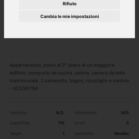
Rifiuto
Cambia le mie impostazioni
Appartamento, posto al 2° piano di un maggiore
edificio, composto da cucina, salone, camera da letto
matrimoniale, 2 camerette, bagno, ripostiglio e cantina
- SC5381784
indirizzo:
N.D.
riferimento:
505
superficie:
110
locali:
5
bagni:
1
contratto:
Vendita