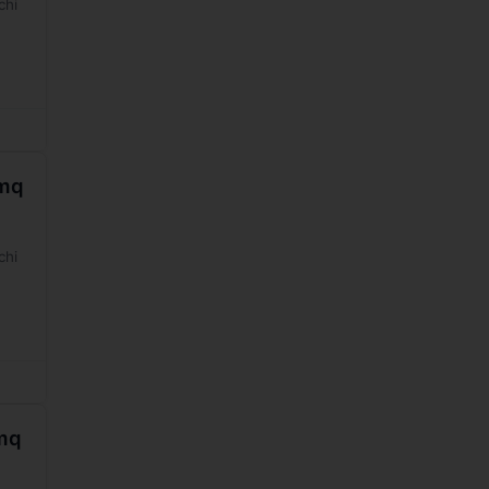
chi
0mq
chi
0mq