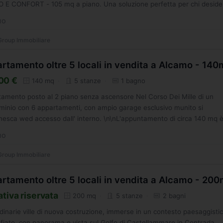
 E CONFORT - 105 mq a piano. Una soluzione perfetta per chi desider
MO
roup Immobiliare
rtamento oltre 5 locali in vendita a Alcamo - 14
00 €
140 mq
5 stanze
1 bagno
amento posto al 2 piano senza ascensore Nel Corso Dei Mille di un
inio con 6 appartamenti, con ampio garage esclusivo munito si
nesca wed accesso dall' interno. \n\nL'appuntamento di circa 140 mq 
sto...
MO
roup Immobiliare
rtamento oltre 5 locali in vendita a Alcamo - 20
ativa riservata
200 mq
5 stanze
2 bagni
dinarie ville di nuova costruzione, immerse in un contesto paesaggisti
iato, con panorama e vista sul Golfo di Castellammare in Contrada