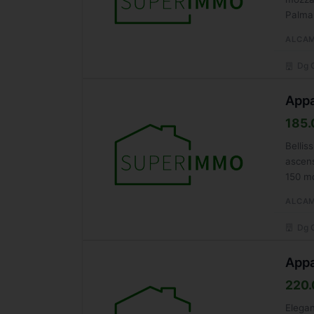
Palma,
ALCA
Dg G
Appa
185.
Bellis
ascens
150 mq
ALCA
Dg G
Appa
220.
Elegan