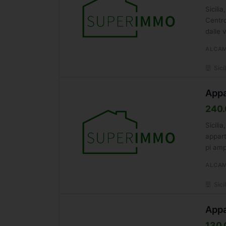
Sicili
Centro
dalle 
ALCA
Sicil
Appa
240.
Sicili
appart
pi amp
ALCA
Sicil
Appa
130.