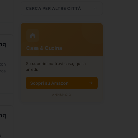
CERCA PER ALTRE CITTÀ
0mq
Casa & Cucina
Su superimmo trovi casa, qui la
con
arredi.
irca
Scopri su Amazon
ANNUNCIO
0mq
e