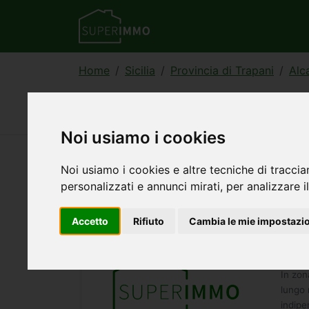
Home
Sicilia
Provincia di Trapani
Alc
Annunci di appartamen
Noi usiamo i cookies
Noi usiamo i cookies e altre tecniche di traccia
34
annunci — 1–30 visualizzati
personalizzati e annunci mirati, per analizzare il
Accetto
Rifiuto
Cambia le mie impostazi
Appa
tratt
In zon
lungo 
indipe