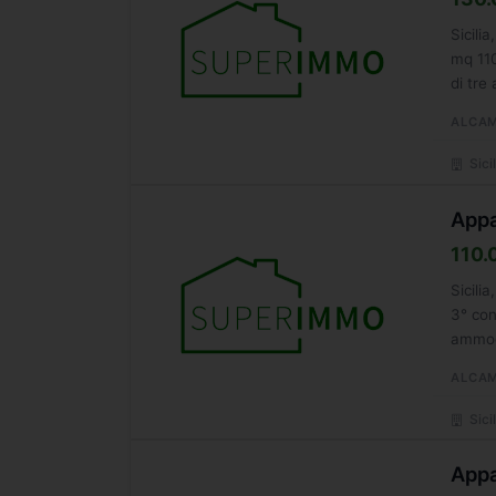
Sicili
mq 110
di tre
ALCA
Sicil
Appa
110.
Sicili
3° con
ammod
misura
ALCA
Sicil
Appa