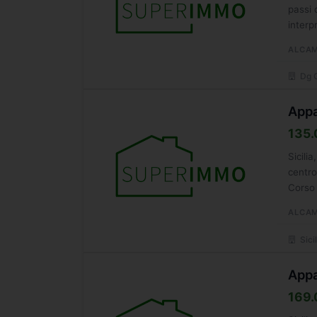
passi 
interp
ALCA
Dg G
Appa
135.
Sicili
centro
Corso 
ALCA
Sicil
Appa
169.