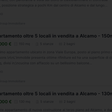
 posizione strategica a pochi Km dal centro di Alcamo e dal lungo...
MO
roup Immobiliare
rtamento oltre 5 locali in vendita a Alcamo - 15
000 €
150 mq
5 stanze
2 bagni
simo appartamento ubicato in zona Viale Europa, posto al piano primo 
ore.\n\nL'immobile presenta ottime rifiniture ed ha una superficie di c
, divisi in;\ncucina con affaccio su un bellissimo balcone...
MO
roup Immobiliare
rtamento oltre 5 locali in vendita a Alcamo - 13
000 €
130 mq
5 stanze
2 bagni
te appartamento di nuova costruzione al terzo piano ad Alcamo, a du