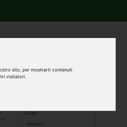
a Alcamo
Filtri ricerca
ostro sito, per mostrarti contenuti
ri visitatori.
Vendita
0mq
Affitto
Luogo
l
ture