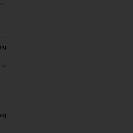
to,
0mq
 del
0mq