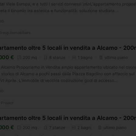
dal Viale Europa, e a tutti i servizi connessi.\n\nL'appartamento propos
reta il binomio tra estetica e funzionalità: soluzione studiata...
MO
roup Immobiliare
rtamento oltre 5 locali in vendita a Alcamo - 20
000 €
200 mq
8 stanze
1 bagno
ultimo piano
a, Alcamo Proponiamo in Vendita ampio appartamento ubicato nel cuore
 storico di Alcamo a pochi passi dalla Piazza Bagolino con affaccio sul
VI Aprile. L'immobile di vecchia costruzione godi di accesso...
MO
 Project
rtamento oltre 5 locali in vendita a Alcamo - 20
000 €
200 mq
7 stanze
2 bagni
ultimo piano