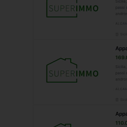
Sicili
passi 
andron
ALCA
Sicil
Appa
169.
Sicili
passi 
andron
ALCA
Sicil
Appa
110.