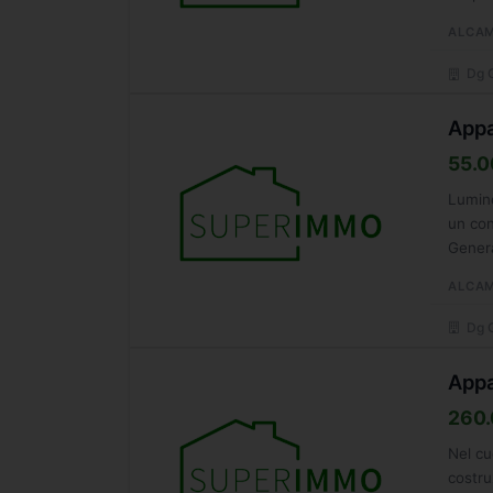
ALCA
Dg G
Appa
55.0
Lumino
un con
Genera
ALCA
Dg G
Appa
260.
Nel cu
costru