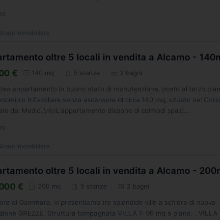
MO
roup Immobiliare
rtamento oltre 5 locali in vendita a Alcamo - 14
00 €
140 mq
5 stanze
2 bagni
so appartamento in buono stato di manutenzione, posto al terzo pian
dominio trifamiliare senza ascensore di circa 140 mq, situato nel Cors
le dei Medici.\n\nL'appartamento dispone di coimodi spazi...
MO
roup Immobiliare
rtamento oltre 5 locali in vendita a Alcamo - 20
000 €
200 mq
5 stanze
2 bagni
ore di Gammara, vi presentiamo tre splendide ville a schiera di nuova
zione GREZZE, Struttura tompagnata VILLA 1: 90 mq a piano. . VILLA 