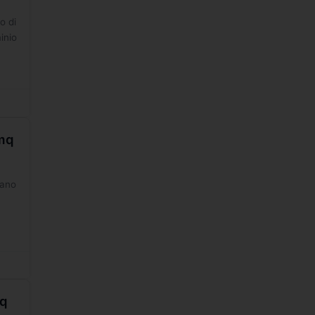
o di
inio
3mq
iano
mq