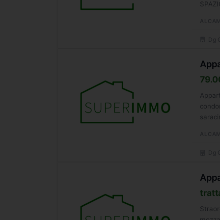
SPAZIO
ALCA
Dg G
Appa
79.0
Appart
condom
saraci
compo
ALCA
Dg G
Appa
tratt
Straor
mozzaf