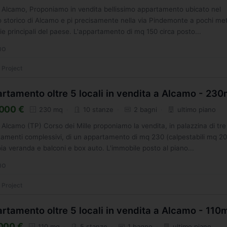
a, Alcamo, Proponiamo in vendita bellissimo appartamento ubicato nel
 storico di Alcamo e pi precisamente nella via Pindemonte a pochi met
vie principali del paese. L'appartamento di mq 150 circa posto...
MO
 Project
rtamento oltre 5 locali in vendita a Alcamo - 23
000 €
230 mq
10 stanze
2 bagni
ultimo piano
a, Alcamo (TP) Corso dei Mille proponiamo la vendita, in palazzina di tre
amenti complessivi, di un appartamento di mq 230 (calpestabili mq 2
ia veranda e balconi e box auto. L'immobile posto al piano...
MO
 Project
rtamento oltre 5 locali in vendita a Alcamo - 110
000 €
110 mq
5 stanze
1 bagno
ultimo piano