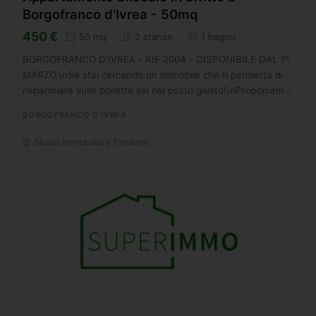
Borgofranco d'Ivrea - 50mq
450 €
50 mq
2 stanze
1 bagno
BORGOFRANCO D'IVREA - RIF 2004 - DISPONIBILE DAL 1°
MARZO.\nSe stai cercando un immobile che ti permetta di
risparmiare sulle bollette sei nel posto giusto!\nProponiamo
in locazione luminoso appartamento in piano terreno...
BORGOFRANCO D'IVREA
Studio Immobiliare Torreano