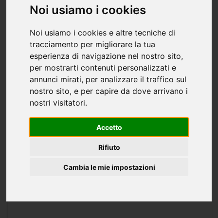
Noi usiamo i cookies
vendita a Ivrea - 450mq
trattativa riservata
450 mq
1 stanza
Noi usiamo i cookies e altre tecniche di
In zona commerciale fronte strada vendesi capannoni di
tracciamento per migliorare la tua
nuova costruzione con metratura a partire da mq 450 oltre
esperienza di navigazione nel nostro sito,
a terreno pertinenziale L'intero edificio, costituito da 4 lotti,
per mostrarti contenuti personalizzati e
ha una superficie complessiva edificata di...
annunci mirati, per analizzare il traffico sul
IVREA
nostro sito, e per capire da dove arrivano i
Studio Immobiliare Torreano
nostri visitatori.
Accetto
Rifiuto
Cambia le mie impostazioni