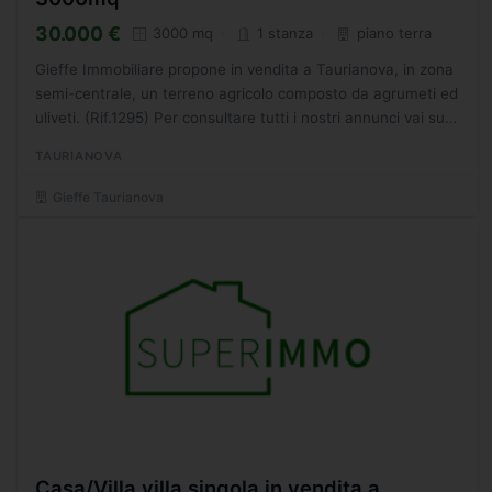
30.000 €
3000 mq
1 stanza
piano terra
Gieffe Immobiliare propone in vendita a Taurianova, in zona
semi-centrale, un terreno agricolo composto da agrumeti ed
uliveti. (Rif.1295) Per consultare tutti i nostri annunci vai su:
https://www.gieffegroup.it/agenzie-immobiliari/gieffe-
TAURIANOVA
taurianova/170...
Gieffe Taurianova
Casa/Villa villa singola in vendita a