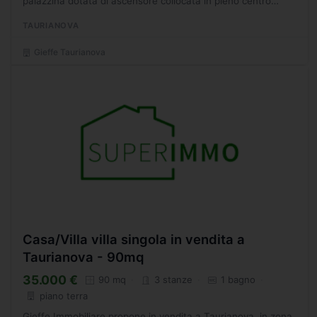
palazzina dotata di ascensore collocata in pieno centro
cittadino, composta da: cucina, soggiorno, ripostiglio,...
TAURIANOVA
Gieffe Taurianova
Casa/Villa villa singola in vendita a
Taurianova - 90mq
35.000 €
90 mq
3 stanze
1 bagno
piano terra
Gieffe Immobiliare propone in vendita a Taurianova, in zona