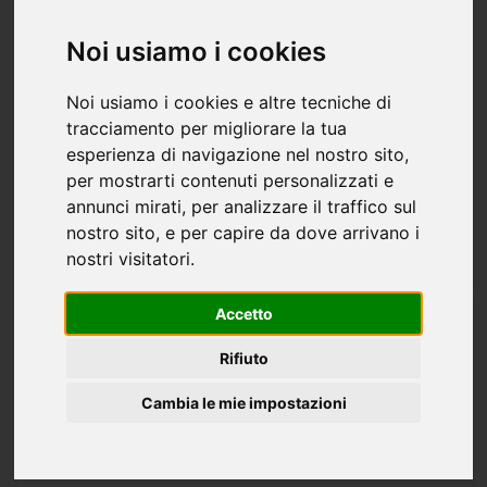
Commerciale/Industriale altro immobile
Noi usiamo i cookies
commerciale in vendita a Taurianova -
206mq
Noi usiamo i cookies e altre tecniche di
250.000 €
206 mq
1 stanza
1 bagno
tracciamento per migliorare la tua
Gieffe Immobiliare propone in vendita, a Taurianova in zona
esperienza di navigazione nel nostro sito,
semi-centrale, un locale commerciale distribuito al piano
per mostrarti contenuti personalizzati e
terra dotato di seminterrato completamente a norma di
annunci mirati, per analizzare il traffico sul
legge, fornito di riscaldamento autonomo. La metratura...
nostro sito, e per capire da dove arrivano i
TAURIANOVA
nostri visitatori.
Gieffe Taurianova
Accetto
Rifiuto
Cambia le mie impostazioni