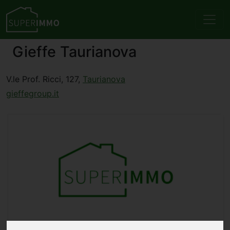
Gieffe Taurianova
V.le Prof. Ricci, 127,
Taurianova
gieffegroup.it