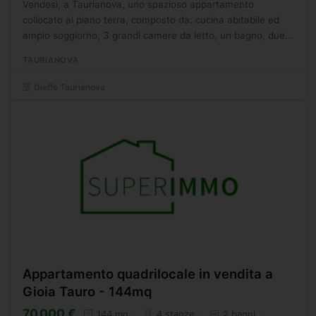
Vendesi, a Taurianova, uno spazioso appartamento
collocato al piano terra, composto da: cucina abitabile ed
ampio soggiorno, 3 grandi camere da letto, un bagno, due
balconi. (Rif.1353) Per consultare tutti i nostri annunci...
TAURIANOVA
Gieffe Taurianova
Appartamento quadrilocale in vendita a
Gioia Tauro - 144mq
70.000 €
144 mq
4 stanze
2 bagni