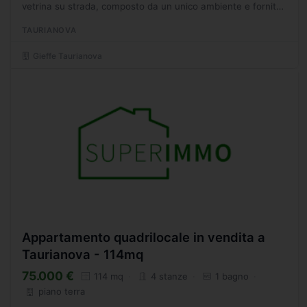
vetrina su strada, composto da un unico ambiente e fornito
di un servizio igienico. (Rif.1347) Per consultare...
TAURIANOVA
Gieffe Taurianova
Appartamento quadrilocale in vendita a
Taurianova - 114mq
75.000 €
114 mq
4 stanze
1 bagno
piano terra