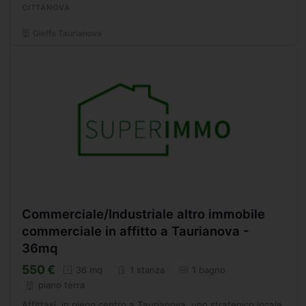
CITTANOVA
Gieffe Taurianova
Commerciale/Industriale altro immobile
commerciale in affitto a Taurianova -
36mq
550 €
36 mq
1 stanza
1 bagno
piano terra
Affittasi, in pieno centro a Taurianova, uno strategico locale