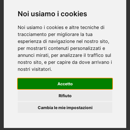
Noi usiamo i cookies
Noi usiamo i cookies e altre tecniche di
tracciamento per migliorare la tua
esperienza di navigazione nel nostro sito,
per mostrarti contenuti personalizzati e
annunci mirati, per analizzare il traffico sul
Appartamento oltre 5 locali in vendita a
nostro sito, e per capire da dove arrivano i
Viareggio - 117mq
nostri visitatori.
330.000 €
117 mq
6 stanze
1 bagno
ultimo piano
Accetto
In Viareggio zona Marco Polo si vende appartamento
Rifiuto
elegante ristrutturato da pochissimi anni, posto al secondo
piano di Fabbricato Condominiale in ottimo stato, corredato
Cambia le mie impostazioni
di posto pici e ascensore. La zona presso la ex Pretura,...
VIAREGGIO
Studio di Cons. e Compravendita Imm. Dott.ssa Lasagna