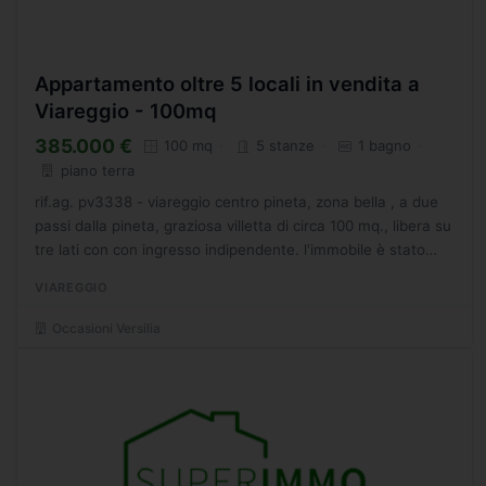
Appartamento oltre 5 locali in vendita a
Viareggio - 100mq
385.000 €
100 mq
5 stanze
1 bagno
piano terra
rif.ag. pv3338 - viareggio centro pineta, zona bella , a due
passi dalla pineta, graziosa villetta di circa 100 mq., libera su
tre lati con con ingresso indipendente. l'immobile è stato
costruito nei anni' 60, però in buone...
VIAREGGIO
Occasioni Versilia