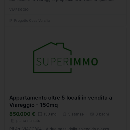
ampio appartamento indipendente, situato al primo e ultimo
VIAREGGIO
piano...
Progetto Casa Versilia
Appartamento oltre 5 locali in vendita a
Viareggio - 150mq
850.000 €
150 mq
5 stanze
3 bagni
piano rialzato
Rif.Ag. VIACG804 - A due passi dalla splendida piazza