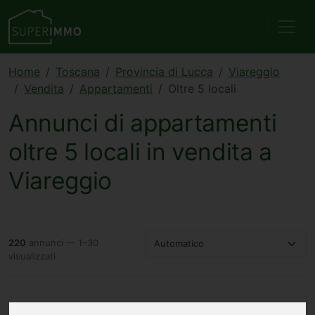
Home
Toscana
Provincia di Lucca
Viareggio
Vendita
Appartamenti
Oltre 5 locali
Annunci di appartamenti
oltre 5 locali in vendita a
Viareggio
220
annunci — 1–30
Automatico
visualizzati