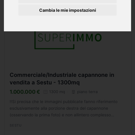
Cambia le mie impostazioni
Commerciale/Industriale capannone in
vendita a Sestu - 1300mq
1.000.000 €
1300 mq
piano terra
!!Si precisa che le immagini pubblicate fanno riferimento
esclusivamente alla porzione destra del capannone
(osservando la prima foto) e non allintero complesso
immobiliare visibile!! Capannone industriale con ingresso al...
SESTU