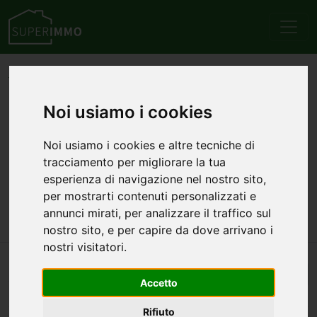
Home
Sardegna
Provincia di Cagliari
Sestu
Vendita
Commerciali/Industriali
Capannoni
Noi usiamo i cookies
Annunci di
Noi usiamo i cookies e altre tecniche di
commerciali/industriali
tracciamento per migliorare la tua
capannoni in vendita a
esperienza di navigazione nel nostro sito,
per mostrarti contenuti personalizzati e
Sestu
annunci mirati, per analizzare il traffico sul
nostro sito, e per capire da dove arrivano i
nostri visitatori.
Automatico
3
annunci — 1–3 visualizzati
Accetto
Rifiuto