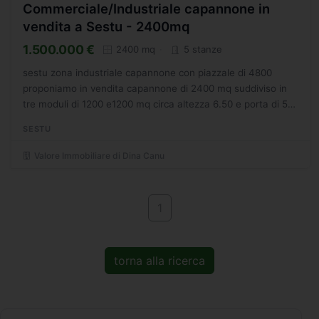
Commerciale/Industriale capannone in
vendita a Sestu - 2400mq
1.500.000 €
2400 mq
5 stanze
sestu zona industriale capannone con piazzale di 4800
proponiamo in vendita capannone di 2400 mq suddiviso in
tre moduli di 1200 e1200 mq circa altezza 6.50 e porta di 5
metri. ogni modulo è dotato di servizi interni e uffici....
SESTU
Valore Immobiliare di Dina Canu
1
torna alla ricerca