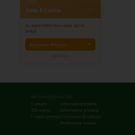
Casa & Cucina
Su superimmo trovi casa, qui la
arredi.
Scopri su Amazon
ANNUNCIO
INFORMAZIONI
ALTRO
Contatti
Informativa cookie
Chi siamo
Informativa privacy
I nostri partner
Condizioni di utilizzo
Preferenze cookie