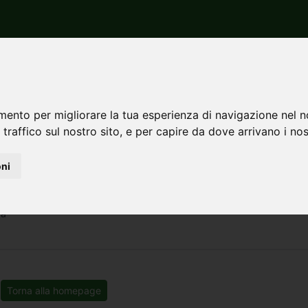
Missanello
Vendita
ndita a Missanello
mento per migliorare la tua esperienza di navigazione nel n
 traffico sul nostro sito, e per capire da dove arrivano i nost
oni
za
Torna alla homepage