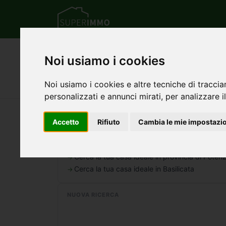
Home
Basilicata
Provincia di Potenza
Noi usiamo i cookies
Case e immobili in ve
Noi usiamo i cookies e altre tecniche di traccia
personalizzati e annunci mirati, per analizzare il
Nessun annuncio trovato per questa ricerca.
Accetto
Rifiuto
Cambia le mie impostazi
AREA PIÙ AMPIA
Cerca la tua casa ideale in provincia di Poten
Cerca la tua casa ideale in Basilicata
NUOVA RICERCA