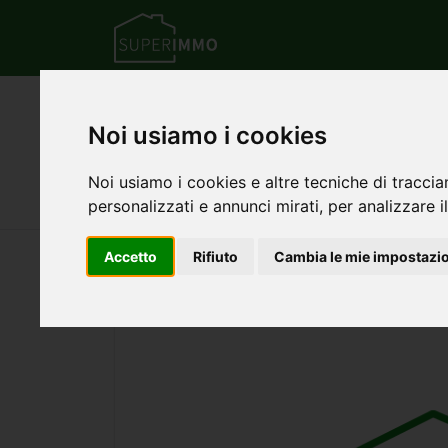
Home
Toscana
Provincia di Massa-Car
Noi usiamo i cookies
Appartamento oltre 5 
Noi usiamo i cookies e altre tecniche di traccia
295.000 €
120 mq
5 stanze
1 
personalizzati e annunci mirati, per analizzare il
Accetto
Rifiuto
Cambia le mie impostazi