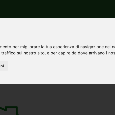
rara
Massa
Vendita
Appartamenti
Oltre 5 locali
locali in vendita a Massa
mento per migliorare la tua esperienza di navigazione nel n
bagno
ultimo piano
 traffico sul nostro sito, e per capire da dove arrivano i nost
oni