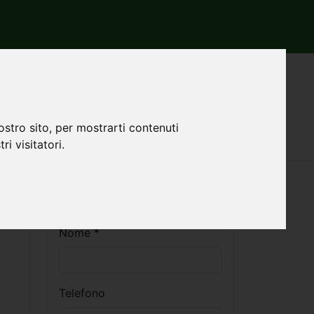
annuncio 257998
ostro sito, per mostrarti contenuti
ri visitatori.
Contatti
Nome *
Telefono