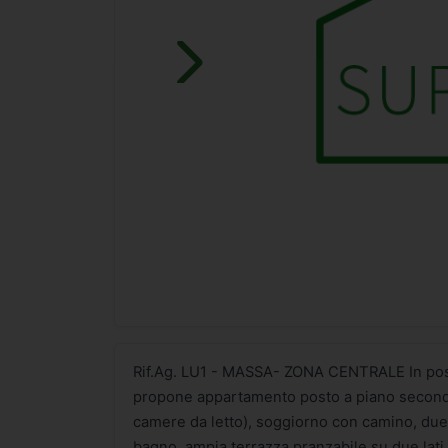
Rif.Ag. LU1 - MASSA- ZONA CENTRALE In posizi
propone appartamento posto a piano secondo
camere da letto), soggiorno con camino, due 
bagno, ampia terrazza pranzabile su due lati, 