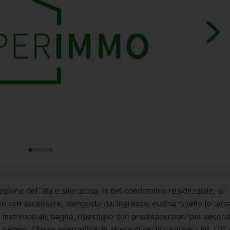
one defilata e silenziosa, in bel condominio residenziale, si
 con ascensore, composto da: ingresso, cucina-tinello (o terz
matrimoniali, bagno, ripostiglio con predisposizioni per secon
garage. Classe energetica: In attesa di certificazione - Rif. LU1 