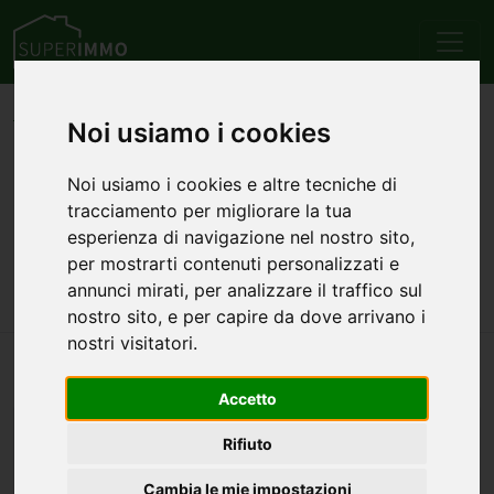
Home
Sicilia
Provincia di Trapani
Marsala
Noi usiamo i cookies
Vendita
Attività commerciali
Annunci di attività
Noi usiamo i cookies e altre tecniche di
tracciamento per migliorare la tua
commerciali in vendita a
esperienza di navigazione nel nostro sito,
per mostrarti contenuti personalizzati e
Marsala
annunci mirati, per analizzare il traffico sul
nostro sito, e per capire da dove arrivano i
nostri visitatori.
Nessun annuncio trovato per questa ricerca.
Accetto
ALTRE CATEGORIE
Rifiuto
Appartamenti in vendita a Marsala
Attici in vendita a Marsala
Cambia le mie impostazioni