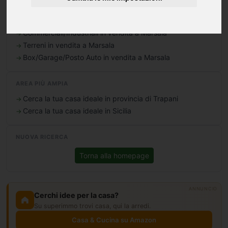
Case/Ville in vendita a Marsala
Uffici in vendita a Marsala
Commerciali/Industriali in vendita a Marsala
Terreni in vendita a Marsala
Box/Garage/Posto Auto in vendita a Marsala
AREA PIÙ AMPIA
Cerca la tua casa ideale in provincia di Trapani
Cerca la tua casa ideale in Sicilia
NUOVA RICERCA
Torna alla homepage
ANNUNCIO
Cerchi idee per la casa?
Su superimmo trovi casa, qui la arredi.
Casa & Cucina su Amazon