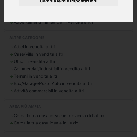
Cambia le mie impostazioni
Appartamenti 5 locali in vendita a Itri
Appartamenti oltre 5 locali in vendita a Itri
Appartamenti mansarde in vendita a Itri
ALTRE CATEGORIE
Attici in vendita a Itri
Case/Ville in vendita a Itri
Uffici in vendita a Itri
Commerciali/Industriali in vendita a Itri
Terreni in vendita a Itri
Box/Garage/Posto Auto in vendita a Itri
Attività commerciali in vendita a Itri
AREA PIÙ AMPIA
Cerca la tua casa ideale in provincia di Latina
Cerca la tua casa ideale in Lazio