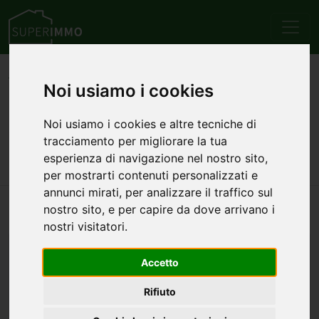
Home
Lazio
Provincia di Latina
Itri
Vendita
Noi usiamo i cookies
Appartamenti
Loft
Annunci di appartamenti
Noi usiamo i cookies e altre tecniche di
tracciamento per migliorare la tua
loft in vendita a Itri
esperienza di navigazione nel nostro sito,
per mostrarti contenuti personalizzati e
annunci mirati, per analizzare il traffico sul
Nessun annuncio trovato per questa ricerca.
nostro sito, e per capire da dove arrivano i
nostri visitatori.
ALTRE TIPOLOGIE
Accetto
Appartamenti monolocali in vendita a Itri
Appartamenti bilocali in vendita a Itri
Rifiuto
Appartamenti trilocali in vendita a Itri
Appartamenti quadrilocali in vendita a Itri