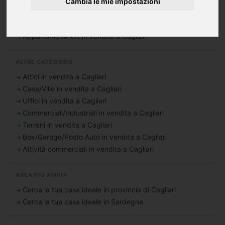
Cambia le mie impostazioni
Appartamenti oltre 5 locali in vendita a Cagliari
Appartamenti mansarde in vendita a Cagliari
Appartamenti loft in vendita a Cagliari
ALTRE CATEGORIE
Attici in vendita a Cagliari
Case/Ville in vendita a Cagliari
Uffici in vendita a Cagliari
Commerciali/Industriali in vendita a Cagliari
Terreni in vendita a Cagliari
Box/Garage/Posto Auto in vendita a Cagliari
Attività commerciali in vendita a Cagliari
AREA PIÙ AMPIA
Cerca la tua casa ideale in provincia di Cagliari
Cerca la tua casa ideale in Sardegna