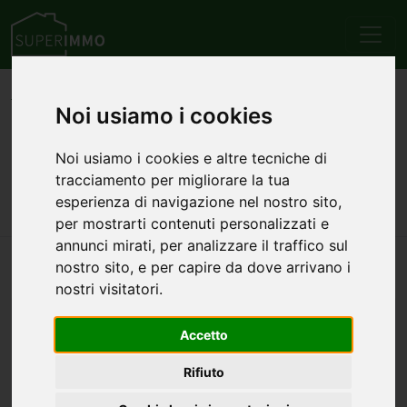
Home
Sardegna
Provincia di Cagliari
Cagliari
Noi usiamo i cookies
Vendita
Appartamenti
5 Locali
Annunci di appartamenti 5
Noi usiamo i cookies e altre tecniche di
tracciamento per migliorare la tua
locali in vendita a Cagliari
esperienza di navigazione nel nostro sito,
per mostrarti contenuti personalizzati e
annunci mirati, per analizzare il traffico sul
Nessun annuncio trovato per questa ricerca.
nostro sito, e per capire da dove arrivano i
nostri visitatori.
ALTRE TIPOLOGIE
Accetto
Appartamenti monolocali in vendita a Cagliari
Appartamenti bilocali in vendita a Cagliari
Rifiuto
Appartamenti trilocali in vendita a Cagliari
Appartamenti quadrilocali in vendita a Cagliari