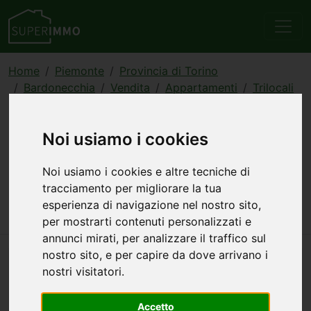
Home
Piemonte
Provincia di Torino
Bardonecchia
Vendita
Appartamenti
Trilocali
annuncio 863342
Appartamento trilocale in
Noi usiamo i cookies
vendita a Bardonecchia
Noi usiamo i cookies e altre tecniche di
tracciamento per migliorare la tua
475.000 €
125 mq
3 stanze
2 bagni
esperienza di navigazione nel nostro sito,
ultimo piano
per mostrarti contenuti personalizzati e
annunci mirati, per analizzare il traffico sul
nostro sito, e per capire da dove arrivano i
nostri visitatori.
Accetto