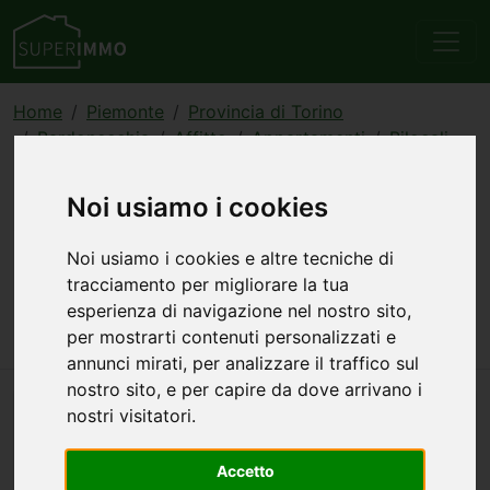
Home
Piemonte
Provincia di Torino
Bardonecchia
Affitto
Appartamenti
Bilocali
annuncio 714959
Noi usiamo i cookies
Appartamento bilocale in
affitto a Bardonecchia
Noi usiamo i cookies e altre tecniche di
tracciamento per migliorare la tua
600 €
70 mq
2 stanze
1 bagno
esperienza di navigazione nel nostro sito,
per mostrarti contenuti personalizzati e
ultimo piano
annunci mirati, per analizzare il traffico sul
nostro sito, e per capire da dove arrivano i
nostri visitatori.
Accetto