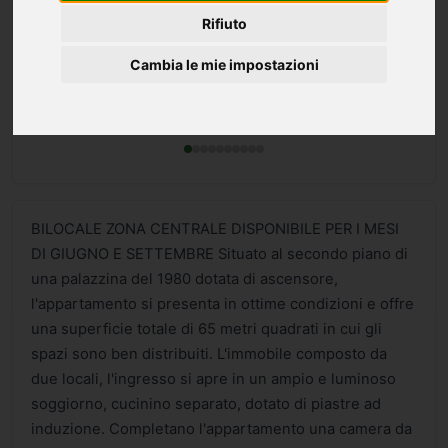
Rifiuto
Cambia le mie impostazioni
BILOCALE ZONA CENTRALE DISPONIBILE PER I MESI
DI GIUGNO E SETTEMBRE Situato al secondo piano di
una palazzina del 1980 dotata di ascensore,
l'appartamento si presenta in ottime condizioni e offre
una superficie totale di 65 metri quadrati in cui gli
spazi sono ben distribuiti. L'immobile composto da
due locali, l'ingresso si apre in un ampio e luminoso
soggiorno, cucinino separato, dotato di piastre ad
induzione. Completano l'appartamento una camera da