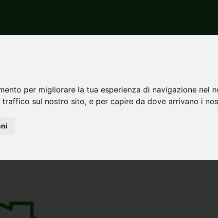
ardonecchia
Vendita
Appartamenti
Quadrilocali
a
ocale in vendita a Bardonec
mento per migliorare la tua esperienza di navigazione nel n
agni
ultimo piano
 traffico sul nostro sito, e per capire da dove arrivano i nost
oni