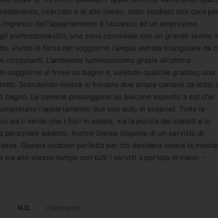
rredamento, ricercato e di alto livello, stato studiato con cura pe
 L'ingresso dell'appartamento d l'accesso ad un ampissimo
 gli elettrodomestici, una zona conviviale con un grande tavolo i
tto. Punto di forza del soggiorno l'ampia vetrata triangolare da c
 circostanti. L'ambiente luminosissimo grazie all'ottima
el soggiorno si trova un bagno e, salendo qualche gradino, una
 letto. Scendendo invece si trovano due ampie camere da letto,
ondo bagno. Le camere posseggono un balcone esposto a est che
ompletano l'appartamento due box auto di propriet. Tutta la
sia il verde che i fiori in estate, sia la pulizia dei vialetti e lo
personale addetto. Inoltre Gleise dispone di un servizio di
 paese. Questa location perfetta per chi desidera vivere la mont
a ma allo stesso tempo con tutti i servizi a portata di mano. -
N.D.
riferimento: