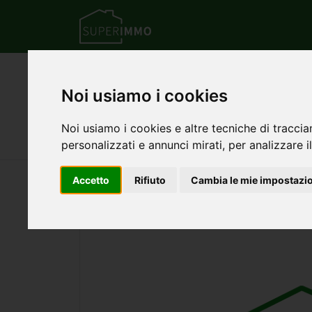
Home
Piemonte
Provincia di Torino
B
Noi usiamo i cookies
Appartamento quadril
Noi usiamo i cookies e altre tecniche di traccia
430.000 €
110 mq
4 stanze
2 b
personalizzati e annunci mirati, per analizzare il
Accetto
Rifiuto
Cambia le mie impostazi