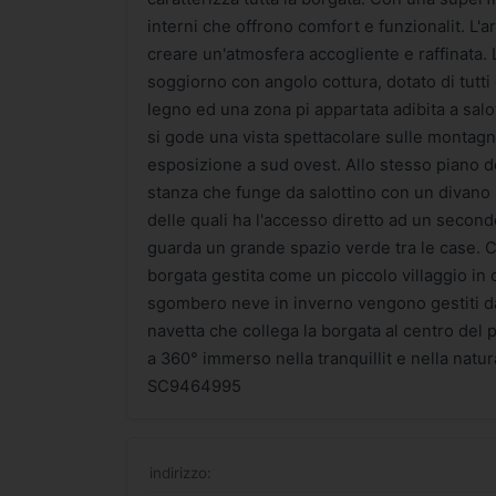
interni che offrono comfort e funzionalit. L'a
creare un'atmosfera accogliente e raffinata.
soggiorno con angolo cottura, dotato di tutti
legno ed una zona pi appartata adibita a salo
si gode una vista spettacolare sulle montagne
esposizione a sud ovest. Allo stesso piano d
stanza che funge da salottino con un divano
delle quali ha l'accesso diretto ad un sec
guarda un grande spazio verde tra le case. C
borgata gestita come un piccolo villaggio in cui 
sgombero neve in inverno vengono gestiti da 
navetta che collega la borgata al centro del
a 360° immerso nella tranquillit e nella natur
SC9464995
indirizzo: