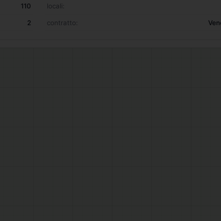
110
locali:
2
contratto:
Ven