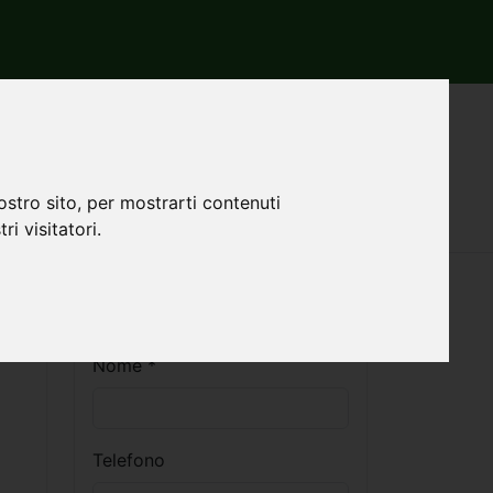
nnuncio 709031
chia
ostro sito, per mostrarti contenuti
ri visitatori.
Contatti
Nome *
Telefono