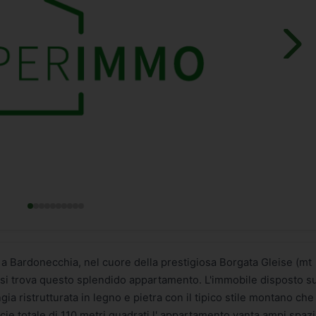
ardonecchia, nel cuore della prestigiosa Borgata Gleise (mt
 si trova questo splendido appartamento. L'immobile disposto s
gia ristrutturata in legno e pietra con il tipico stile montano che
icie totale di 110 metri quadrati l' appartamento vanta ampi spazi