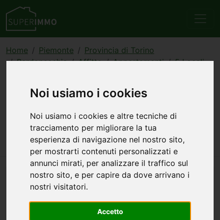
Home
Piemonte
Provincia di Torino
Bardonecchia
Affitto
Appartamenti
5 Locali
annuncio 527485
Noi usiamo i cookies
Appartamento 5 locali in
affitto a Bardonecchia
Noi usiamo i cookies e altre tecniche di
tracciamento per migliorare la tua
900 €
100 mq
5 stanze
2 bagni
esperienza di navigazione nel nostro sito,
per mostrarti contenuti personalizzati e
annunci mirati, per analizzare il traffico sul
nostro sito, e per capire da dove arrivano i
nostri visitatori.
Accetto