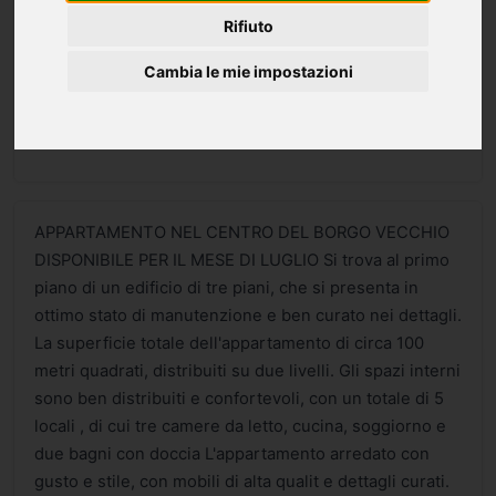
Rifiuto
Cambia le mie impostazioni
APPARTAMENTO NEL CENTRO DEL BORGO VECCHIO
DISPONIBILE PER IL MESE DI LUGLIO Si trova al primo
piano di un edificio di tre piani, che si presenta in
ottimo stato di manutenzione e ben curato nei dettagli.
La superficie totale dell'appartamento di circa 100
metri quadrati, distribuiti su due livelli. Gli spazi interni
sono ben distribuiti e confortevoli, con un totale di 5
locali , di cui tre camere da letto, cucina, soggiorno e
due bagni con doccia L'appartamento arredato con
gusto e stile, con mobili di alta qualit e dettagli curati.